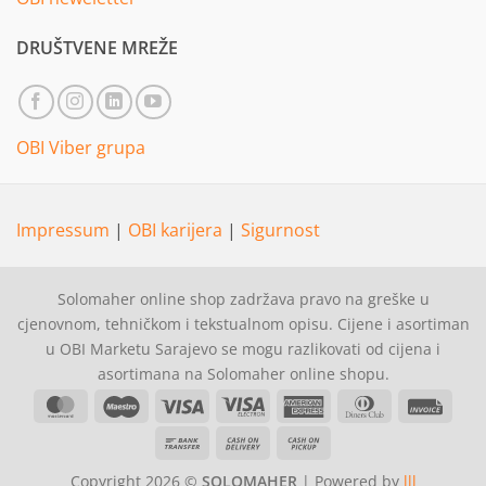
DRUŠTVENE MREŽE
OBI Viber grupa
Impressum
|
OBI karijera
|
Sigurnost
Solomaher online shop zadržava pravo na greške u
cjenovnom, tehničkom i tekstualnom opisu. Cijene i asortiman
u OBI Marketu Sarajevo se mogu razlikovati od cijena i
asortimana na Solomaher online shopu.
MasterCard
Maestro
Visa
Visa
American
Dinners
Invoi
Electron
Express
Club
Bank
Cash
Cash
Transfer
On
on
Copyright 2026 ©
SOLOMAHER
| Powered by
lll