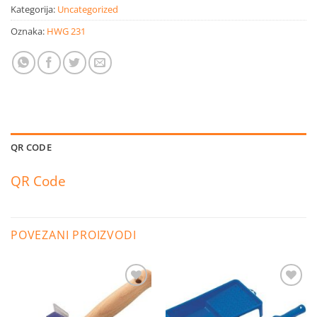
Kategorija:
Uncategorized
Oznaka:
HWG 231
QR CODE
QR Code
POVEZANI PROIZVODI
Dodaj
Dodaj
na
na
listu
listu