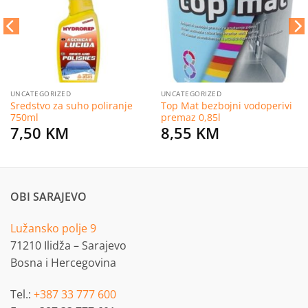
želja
želja
UNCATEGORIZED
UNCATEGORIZED
Sredstvo za suho poliranje
Top Mat bezbojni vodoperivi
750ml
premaz 0,85l
7,50
KM
8,55
KM
OBI SARAJEVO
Lužansko polje 9
71210 Ilidža – Sarajevo
Bosna i Hercegovina
Tel.:
+387 33 777 600