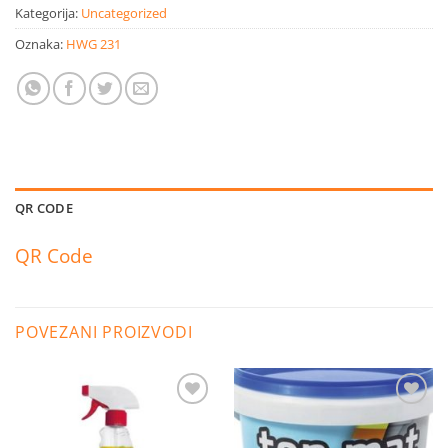
Kategorija:
Uncategorized
Oznaka:
HWG 231
QR CODE
QR Code
POVEZANI PROIZVODI
Dodaj
Dodaj
na
na
listu
listu