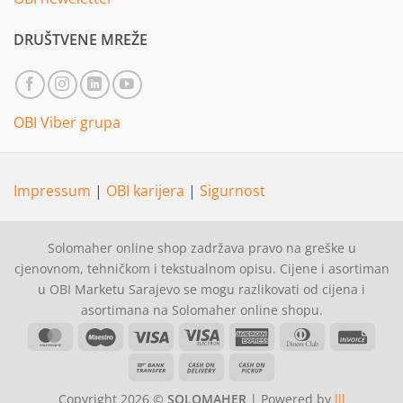
DRUŠTVENE MREŽE
OBI Viber grupa
Impressum
|
OBI karijera
|
Sigurnost
Solomaher online shop zadržava pravo na greške u
cjenovnom, tehničkom i tekstualnom opisu. Cijene i asortiman
u OBI Marketu Sarajevo se mogu razlikovati od cijena i
asortimana na Solomaher online shopu.
MasterCard
Maestro
Visa
Visa
American
Dinners
Invoi
Electron
Express
Club
Bank
Cash
Cash
Transfer
On
on
Copyright 2026 ©
SOLOMAHER
| Powered by
lll