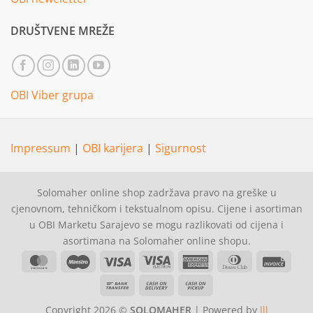
DRUŠTVENE MREŽE
OBI Viber grupa
Impressum
|
OBI karijera
|
Sigurnost
Solomaher online shop zadržava pravo na greške u
cjenovnom, tehničkom i tekstualnom opisu. Cijene i asortiman
u OBI Marketu Sarajevo se mogu razlikovati od cijena i
asortimana na Solomaher online shopu.
MasterCard
Maestro
Visa
Visa
American
Dinners
Invoi
Electron
Express
Club
Bank
Cash
Cash
Transfer
On
on
Copyright 2026 ©
SOLOMAHER
| Powered by
lll