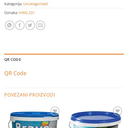
Kategorija:
Uncategorized
Oznaka:
HWG 231
QR CODE
QR Code
POVEZANI PROIZVODI
Dodaj
Dodaj
na
na
listu
listu