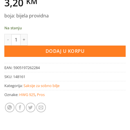
3,20
KM
boja: bijela providna
Na stanju
Štapići za orhidej COUBI transp. 5,8cm količina
DODAJ U KORPU
EAN:
5905197262284
SKU:
148161
Kategorija:
Saksije za sobno bilje
Oznake:
HWG 925
,
Pros