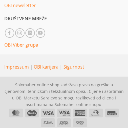
OBI neweletter
DRUŠTVENE MREŽE
OBI Viber grupa
Impressum
|
OBI karijera
|
Sigurnost
Solomaher online shop zadržava pravo na greške u
cjenovnom, tehničkom i tekstualnom opisu. Cijene i asortiman
u OBI Marketu Sarajevo se mogu razlikovati od cijena i
asortimana na Solomaher online shopu.
MasterCard
Maestro
Visa
Visa
American
Dinners
Invoi
Electron
Express
Club
Bank
Cash
Cash