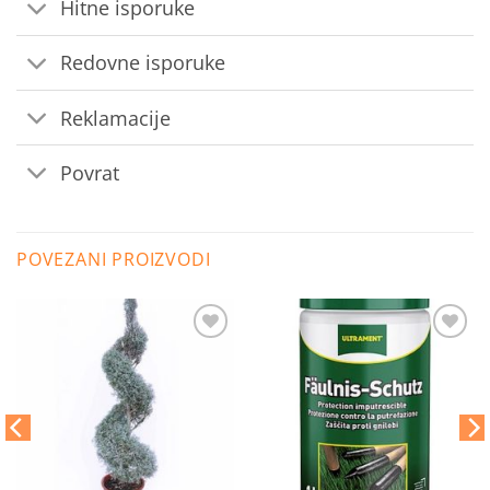
Hitne isporuke
Redovne isporuke
Reklamacije
Povrat
POVEZANI PROIZVODI
Dodaj
Dodaj
na
na
listu
listu
želja
želja