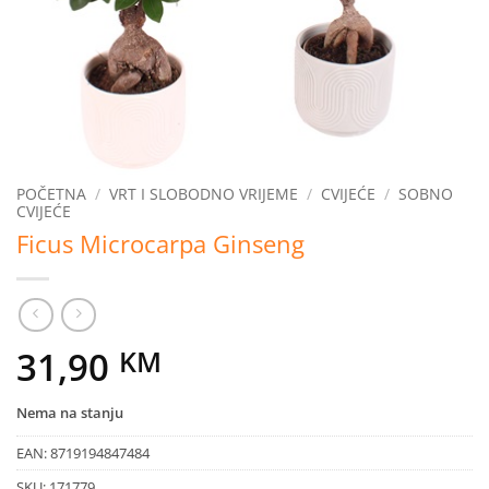
POČETNA
/
VRT I SLOBODNO VRIJEME
/
CVIJEĆE
/
SOBNO
CVIJEĆE
Ficus Microcarpa Ginseng
31,90
KM
Nema na stanju
EAN:
8719194847484
SKU:
171779