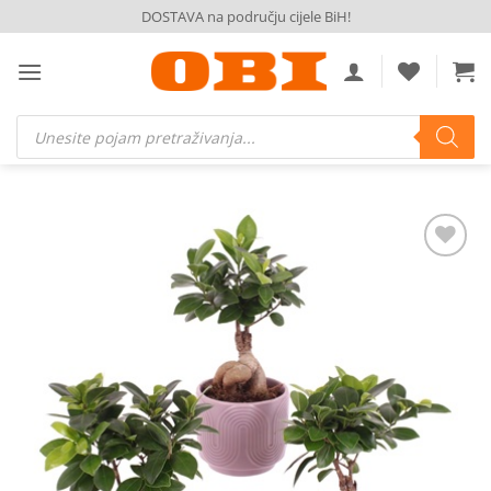
Skip
DOSTAVA na području cijele BiH!
to
content
Products
search
Dodaj
na
listu
želja