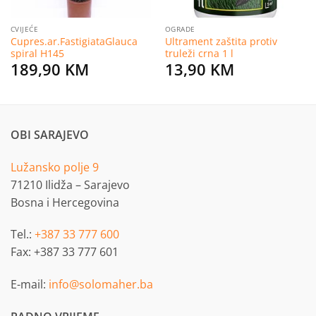
CVIJEĆE
OGRADE
Cupres.ar.FastigiataGlauca
Ultrament zaštita protiv
spiral H145
truleži crna 1 l
189,90
KM
13,90
KM
OBI SARAJEVO
Lužansko polje 9
71210 Ilidža – Sarajevo
Bosna i Hercegovina
Tel.:
+387 33 777 600
Fax: +387 33 777 601
E-mail:
info@solomaher.ba