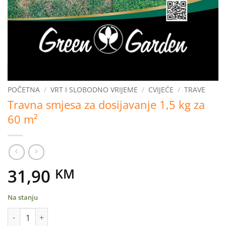
POČETNA
/
VRT I SLOBODNO VRIJEME
/
CVIJEĆE
/
TRAVE
Travna smjesa za dosijavanje 1,5 kg za
60 m²
31,90
KM
Na stanju
Travna smjesa za dosijavanje 1,5 kg za 60 m² količina