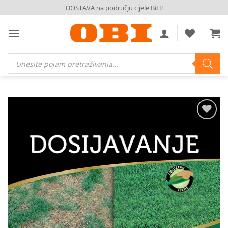
Skip
DOSTAVA na području cijele BiH!
to
content
Products
search
Dodaj
na
listu
želja