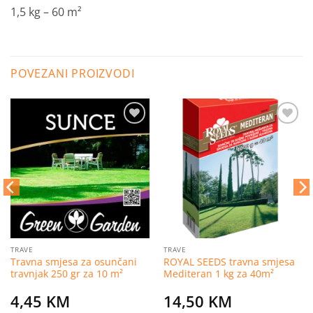
1,5 kg – 60 m²
POVEZANI PROIZVODI
Dodaj
Dodaj
na
na
listu
listu
želja
želja
TRAVE
TRAVE
Travna smjesa za osunčani
ROYAL SEEDS travna smjesa
travnjak 250 gr za 10 m²
Mediteran 1 kg za 40m²
4,45
KM
14,50
KM