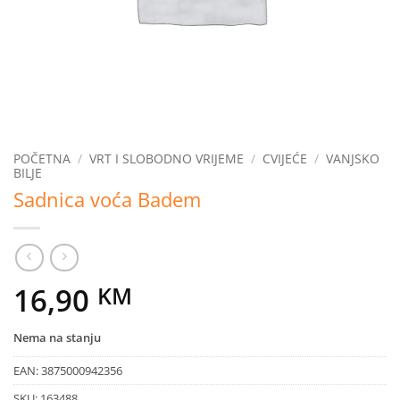
POČETNA
/
VRT I SLOBODNO VRIJEME
/
CVIJEĆE
/
VANJSKO
BILJE
Sadnica voća Badem
16,90
KM
Nema na stanju
EAN:
3875000942356
SKU:
163488