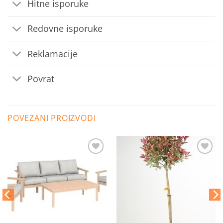
Hitne isporuke
Redovne isporuke
Reklamacije
Povrat
POVEZANI PROIZVODI
Dodaj
Dodaj
na
na
listu
listu
želja
želja