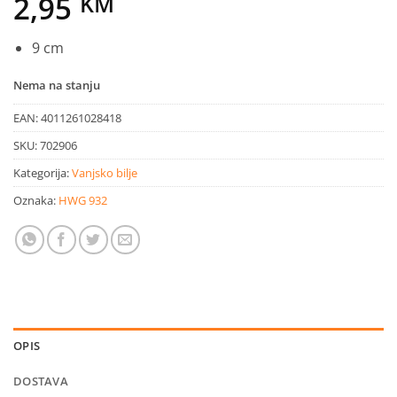
2,95
KM
9 cm
Nema na stanju
EAN:
4011261028418
SKU:
702906
Kategorija:
Vanjsko bilje
Oznaka:
HWG 932
OPIS
DOSTAVA