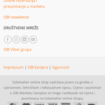
Online rezervacija i
preuzimanje u marketu
OBI neweletter
DRUŠTVENE MREŽE
OBI Viber grupa
Impressum
|
OBI karijera
|
Sigurnost
Solomaher online shop zadržava pravo na greške u
cjenovnom, tehničkom i tekstualnom opisu. Cijene i asortiman
u OBI Marketu Sarajevo se mogu razlikovati od cijena i
asortimana na Solomaher online shopu.
MasterCard
Maestro
Visa
Visa
American
Dinners
Invoi