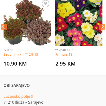
Dodaj
Dodaj
na
na
listu
listu
želja
želja
CVIJEĆE
VANJSKO BILJE
Sedum mix | T12/H15
Primula T9
10,90
KM
2,95
KM
OBI SARAJEVO
Lužansko polje 9
71210 Ilidža – Sarajevo