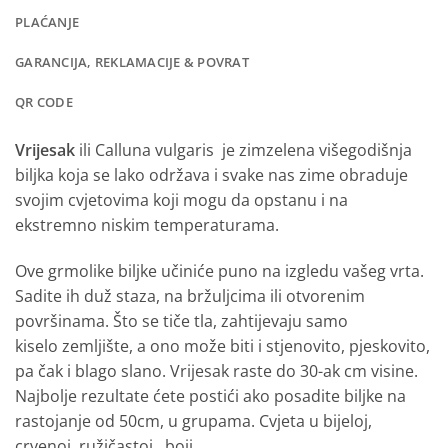
PLAĆANJE
GARANCIJA, REKLAMACIJE & POVRAT
QR CODE
Vrijesak
ili Calluna vulgaris je zimzelena višegodišnja
biljka koja se lako održava i svake nas zime obraduje
svojim cvjetovima koji mogu da opstanu i na
ekstremno niskim temperaturama.
Ove grmolike biljke učiniće puno na izgledu vašeg vrta.
Sadite ih duž staza, na bržuljcima ili otvorenim
površinama. Što se tiče tla, zahtijevaju samo
kiselo zemljište, a ono može biti i stjenovito, pjeskovito,
pa čak i blago slano. Vrijesak raste do 30-ak cm visine.
Najbolje rezultate ćete postići ako posadite biljke na
rastojanje od 50cm, u grupama. Cvjeta u bijeloj,
crvenoj, ružičastoj…boji.