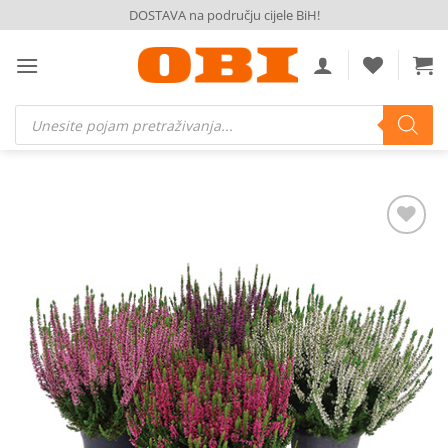
Skip
DOSTAVA na području cijele BiH!
to
content
Products
search
Dodaj
na
listu
želja