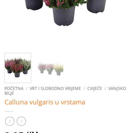
POČETNA
/
VRT I SLOBODNO VRIJEME
/
CVIJEĆE
/
VANJSKO
BILJE
Calluna vulgaris u vrstama