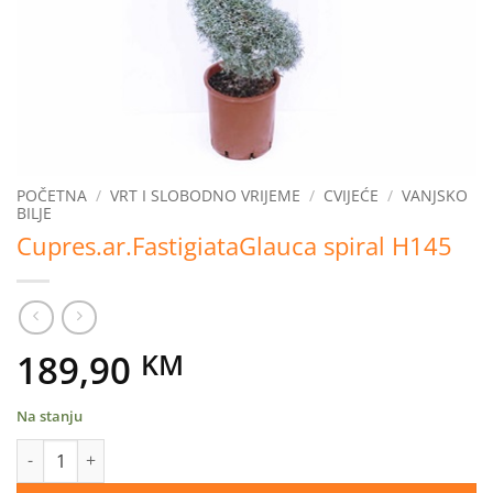
POČETNA
/
VRT I SLOBODNO VRIJEME
/
CVIJEĆE
/
VANJSKO
BILJE
Cupres.ar.FastigiataGlauca spiral H145
189,90
KM
Na stanju
Cupres.ar.FastigiataGlauca spiral H145 količina