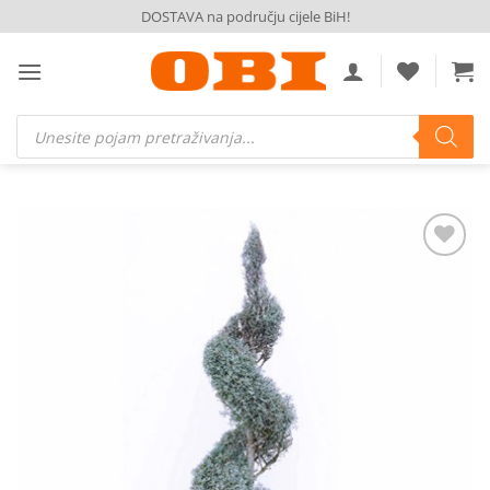
Skip
DOSTAVA na području cijele BiH!
to
content
Products
search
Dodaj
na
listu
želja