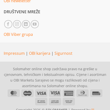
OBI neweletter
DRUŠTVENE MREŽE
OBI Viber grupa
Impressum
|
OBI karijera
|
Sigurnost
Solomaher online shop zadržava pravo na greške u
cjenovnom, tehničkom i tekstualnom opisu. Cijene i asortiman
u OBI Marketu Sarajevo se mogu razlikovati od cijena i
asortimana na Solomaher online shopu.
MasterCard
Maestro
Visa
Visa
American
Dinners
Invoi
Electron
Express
Club
Bank
Cash
Cash
Transfer
On
on
Copyright 2026 ©
SOLOMAHER
| Powered by
lll