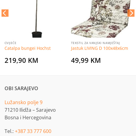
listu
listu
želja
želja
CVIJEĆE
TEKSTIL ZA VANJSKI NAMJEŠTAJ
Catalpa bungei Hochst
Jastuk LIVING D 100x48x6cm
219,90
KM
49,99
KM
OBI SARAJEVO
Lužansko polje 9
71210 Ilidža – Sarajevo
Bosna i Hercegovina
Tel.:
+387 33 777 600