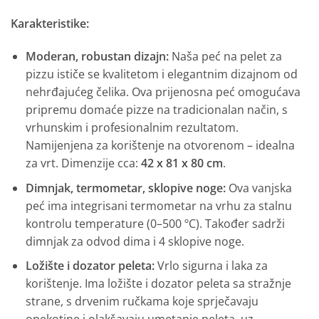
Karakteristike:
Moderan, robustan dizajn:
Naša peć na pelet za
pizzu ističe se kvalitetom i elegantnim dizajnom od
nehrđajućeg čelika. Ova prijenosna peć omogućava
pripremu domaće pizze na tradicionalan način, s
vrhunskim i profesionalnim rezultatom.
Namijenjena za korištenje na otvorenom – idealna
za vrt. Dimenzije cca:
42 x 81 x 80 cm
.
Dimnjak, termometar, sklopive noge:
Ova vanjska
peć ima integrisani termometar na vrhu za stalnu
kontrolu temperature (0–500 ºC). Također sadrži
dimnjak za odvod dima i 4 sklopive noge.
Ložište i dozator peleta:
Vrlo sigurna i laka za
korištenje. Ima ložište i dozator peleta sa stražnje
strane, s drvenim ručkama koje sprječavaju