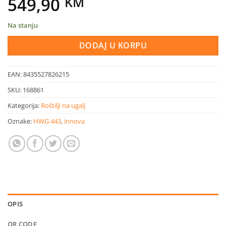
549,90
KM
Na stanju
DODAJ U KORPU
EAN:
8435527826215
SKU:
168861
Kategorija:
Roštilji na ugalj
Oznake:
HWG 443
,
innova
OPIS
QR CODE