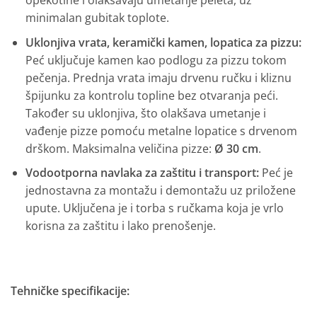
opekotine i olakšavaju umetanje peleta, uz
minimalan gubitak toplote.
Uklonjiva vrata, keramički kamen, lopatica za pizzu:
Peć uključuje kamen kao podlogu za pizzu tokom
pečenja. Prednja vrata imaju drvenu ručku i kliznu
špijunku za kontrolu topline bez otvaranja peći.
Također su uklonjiva, što olakšava umetanje i
vađenje pizze pomoću metalne lopatice s drvenom
drškom. Maksimalna veličina pizze:
Ø 30 cm
.
Vodootporna navlaka za zaštitu i transport:
Peć je
jednostavna za montažu i demontažu uz priložene
upute. Uključena je i torba s ručkama koja je vrlo
korisna za zaštitu i lako prenošenje.
Tehničke specifikacije: