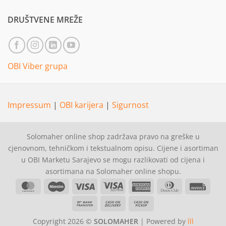
DRUŠTVENE MREŽE
OBI Viber grupa
Impressum
|
OBI karijera
|
Sigurnost
Solomaher online shop zadržava pravo na greške u
cjenovnom, tehničkom i tekstualnom opisu. Cijene i asortiman
u OBI Marketu Sarajevo se mogu razlikovati od cijena i
asortimana na Solomaher online shopu.
MasterCard
Maestro
Visa
Visa
American
Dinners
Invoi
Electron
Express
Club
Bank
Cash
Cash
Transfer
On
on
Copyright 2026 ©
SOLOMAHER
| Powered by
lll
Delivery
Pickup