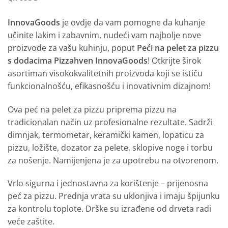
InnovaGoods
je ovdje da vam pomogne da kuhanje
učinite lakim i zabavnim, nudeći vam najbolje nove
proizvode za vašu kuhinju, poput
Peći na pelet za pizzu
s dodacima Pizzahven InnovaGoods
! Otkrijte širok
asortiman visokokvalitetnih proizvoda koji se ističu
funkcionalnošću, efikasnošću i inovativnim dizajnom!
Ova peć na pelet za pizzu priprema pizzu na
tradicionalan način uz profesionalne rezultate. Sadrži
dimnjak, termometar, keramički kamen, lopaticu za
pizzu, ložište, dozator za pelete, sklopive noge i torbu
za nošenje. Namijenjena je za upotrebu na otvorenom.
Vrlo sigurna i jednostavna za korištenje – prijenosna
peć za pizzu. Prednja vrata su uklonjiva i imaju špijunku
za kontrolu toplote. Drške su izrađene od drveta radi
veće zaštite.