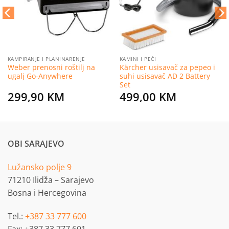
KAMPIRANJE I PLANINARENJE
KAMINI I PEĆI
Weber prenosni roštilj na
Kärcher usisavač za pepeo i
ugalj Go-Anywhere
suhi usisavač AD 2 Battery
Set
299,90
KM
499,00
KM
OBI SARAJEVO
Lužansko polje 9
71210 Ilidža – Sarajevo
Bosna i Hercegovina
Tel.:
+387 33 777 600
Fax: +387 33 777 601