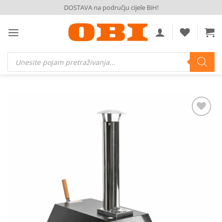
Skip
DOSTAVA na području cijele BiH!
to
content
Products
search
Dodaj
na
listu
želja