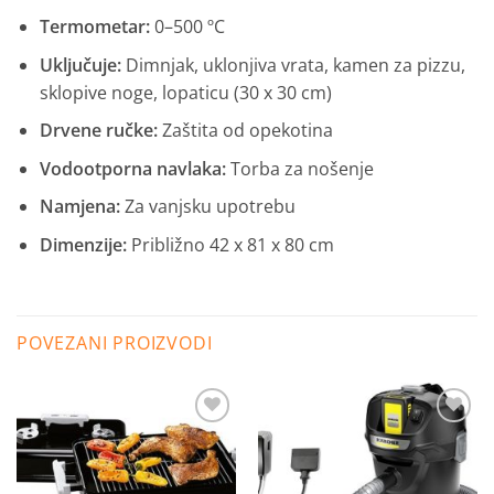
Termometar:
0–500 ºC
Uključuje:
Dimnjak, uklonjiva vrata, kamen za pizzu,
sklopive noge, lopaticu (30 x 30 cm)
Drvene ručke:
Zaštita od opekotina
Vodootporna navlaka:
Torba za nošenje
Namjena:
Za vanjsku upotrebu
Dimenzije:
Približno 42 x 81 x 80 cm
POVEZANI PROIZVODI
Dodaj
Dodaj
na
na
listu
listu
želja
želja