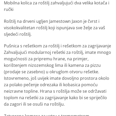
Mobilna kolica za roštilj zahvaljujući dva velika kotača i
ručki
Roštilj na drveni ugljen Jamestown Jaxon je čvrst i
visokokvalitetan roštilj koji ispunjava sve želje za vaš
sljedeći roštilj.
Pušnica s rešetkom za roštilj i rešetkom za zagrijavanje
Zahvaljujući modularnoj rešetki za roštilj, imate mnogo
mogućnosti za pripremu hrane, na primjer,
korištenjem nizozemskog lima ili kamena za pizzu
(prodaje se zasebno) u okruglom otvoru rešetke.
Istovremeno, još uvijek imate dovoljno prostora okolo
za polako pečenje odrezaka ili kobasica pomoću
neizravne topline. Hrana s roštilja može se održavati
toplom na rešetki za zagrijavanje kako bi se spriječilo
da zagori ili se osuši na roštilju.