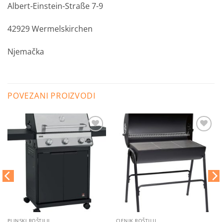
Albert-Einstein-Straße 7-9
42929 Wermelskirchen
Njemačka
POVEZANI PROIZVODI
Dodaj
Dodaj
na
na
listu
listu
želja
želja
PLINSKI ROŠTILJI
CJENIK ROŠTILJI