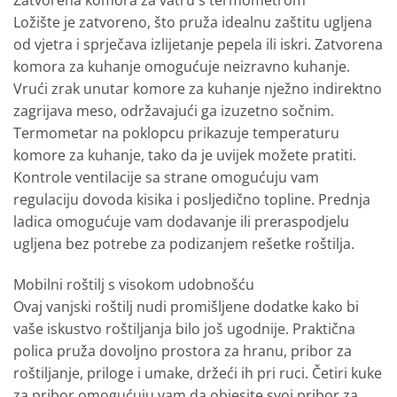
Zatvorena komora za vatru s termometrom
Ložište je zatvoreno, što pruža idealnu zaštitu ugljena
od vjetra i sprječava izlijetanje pepela ili iskri. Zatvorena
komora za kuhanje omogućuje neizravno kuhanje.
Vrući zrak unutar komore za kuhanje nježno indirektno
zagrijava meso, održavajući ga izuzetno sočnim.
Termometar na poklopcu prikazuje temperaturu
komore za kuhanje, tako da je uvijek možete pratiti.
Kontrole ventilacije sa strane omogućuju vam
regulaciju dovoda kisika i posljedično topline. Prednja
ladica omogućuje vam dodavanje ili preraspodjelu
ugljena bez potrebe za podizanjem rešetke roštilja.
Mobilni roštilj s visokom udobnošću
Ovaj vanjski roštilj nudi promišljene dodatke kako bi
vaše iskustvo roštiljanja bilo još ugodnije. Praktična
polica pruža dovoljno prostora za hranu, pribor za
roštiljanje, priloge i umake, držeći ih pri ruci. Četiri kuke
za pribor omogućuju vam da objesite svoj pribor za