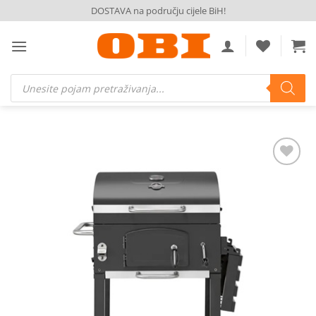
Skip
DOSTAVA na području cijele BiH!
to
content
Products
search
Dodaj
na
listu
želja