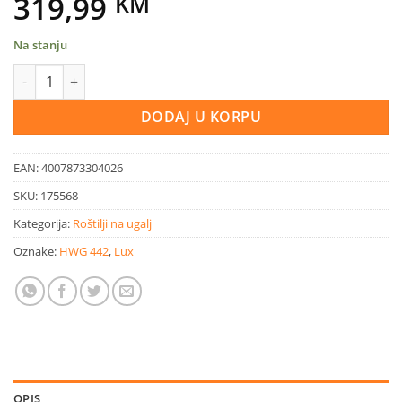
319,99
KM
Na stanju
Rostilj naugalj Jamestown JAXON količina
DODAJ U KORPU
EAN:
4007873304026
SKU:
175568
Kategorija:
Roštilji na ugalj
Oznake:
HWG 442
,
Lux
OPIS