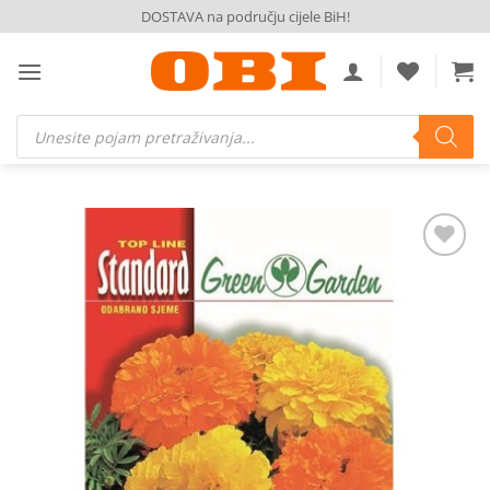
Skip
DOSTAVA na području cijele BiH!
to
content
Products
search
Dodaj
na
listu
želja