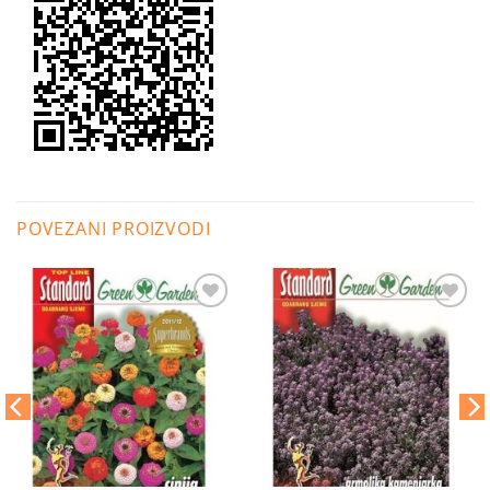
POVEZANI PROIZVODI
Dodaj
Dodaj
na
na
listu
listu
želja
želja