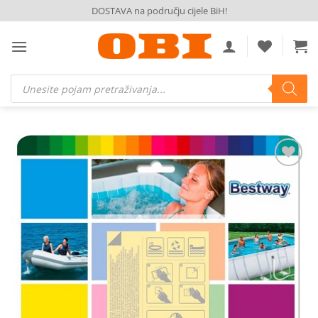
Skip
DOSTAVA na području cijele BiH!
to
content
Products
search
Dodaj
na
listu
želja