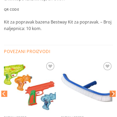
QR CODE
Kit za popravak bazena Bestway Kit za popravak.
– Broj
naljepnica: 10 kom.
POVEZANI PROIZVODI
Dodaj
Dodaj
na
na
listu
listu
želja
želja