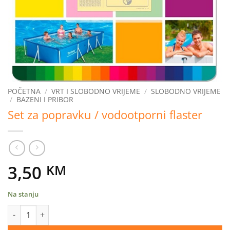
POČETNA
/
VRT I SLOBODNO VRIJEME
/
SLOBODNO VRIJEME
/
BAZENI I PRIBOR
Set za popravku / vodootporni flaster
3,50
KM
Na stanju
Set za popravku / vodootporni flaster količina