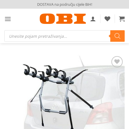
Skip
DOSTAVA na području cijele BiH!
to
content
Products
search
Dodaj
na
listu
želja