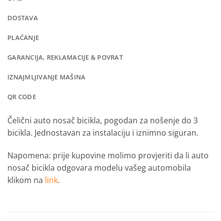
DOSTAVA
PLAĆANJE
GARANCIJA, REKLAMACIJE & POVRAT
IZNAJMLJIVANJE MAŠINA
QR CODE
Čelični auto nosač bicikla, pogodan za
nošenje do 3
bicikla.
Jednostavan za instalaciju i iznimno siguran
.
Napomena: prije kupovine molimo provjeriti da li auto
nosač bicikla odgovara modelu vašeg automobila
klikom na
link
.