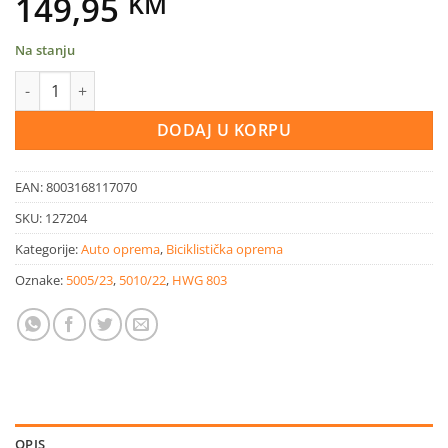
149,95
KM
Na stanju
Auto nosač do 3 bicikla Mistral količina
DODAJ U KORPU
EAN:
8003168117070
SKU:
127204
Kategorije:
Auto oprema
,
Biciklistička oprema
Oznake:
5005/23
,
5010/22
,
HWG 803
OPIS