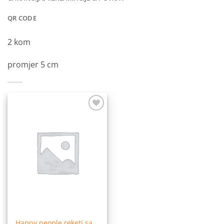
QR CODE
2 kom
promjer 5 cm
Dodaj
na
listu
želja
Happy people reketi sa