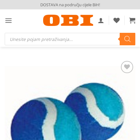
Skip
DOSTAVA na području cijele BiH!
to
content
Products
search
Dodaj
na
listu
želja