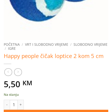
POČETNA
/
VRT I SLOBODNO VRIJEME
/
SLOBODNO VRIJEME
/
IGRE
Happy people čičak loptice 2 kom 5 cm
5,50
KM
Na stanju
Happy people čičak loptice 2 kom 5 cm količina