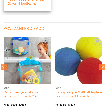
čičkom i lopticama
POVEZANI PROIZVODI
Dodaj
Dodaj
na
na
listu
listu
želja
želja
IGRE
IGRE
Organizer igračaka za
Happy People Softball loptice
kupatilo Bubbath 2 kom
raznobojne 3 komada
15,90
KM
7,50
KM