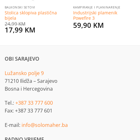
BALKONSKI SETOVI
KAMPIRANJE I PLANINARENJE
Stolica sklopiva plastična
Industrijski plamenik
bijela
Powefire 3
59,90
KM
24,99
KM
Original
Current
17,99
KM
price
price
was:
is:
24,99 KM.
17,99 KM.
OBI SARAJEVO
Lužansko polje 9
71210 Ilidža – Sarajevo
Bosna i Hercegovina
Tel.:
+387 33 777 600
Fax: +387 33 777 601
E-mail:
info@solomaher.ba
RADNO VRIJEME