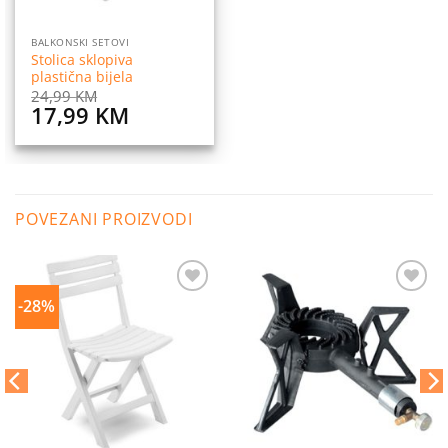
BALKONSKI SETOVI
Stolica sklopiva
plastična bijela
24,99
KM
Original
Current
17,99
KM
price
price
was:
is:
24,99 KM.
17,99 KM.
POVEZANI PROIZVODI
-28%
Dodaj
Dodaj
na
na
listu
listu
želja
želja