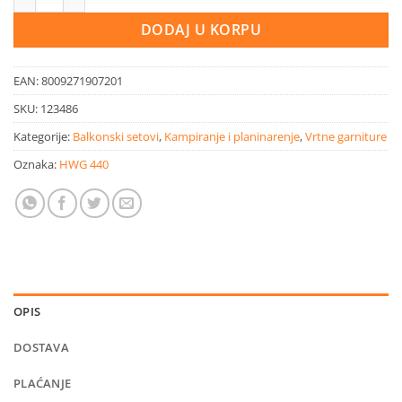
23,99 KM.
17,90 KM.
DODAJ U KORPU
EAN:
8009271907201
SKU:
123486
Kategorije:
Balkonski setovi
,
Kampiranje i planinarenje
,
Vrtne garniture
Oznaka:
HWG 440
OPIS
DOSTAVA
PLAĆANJE