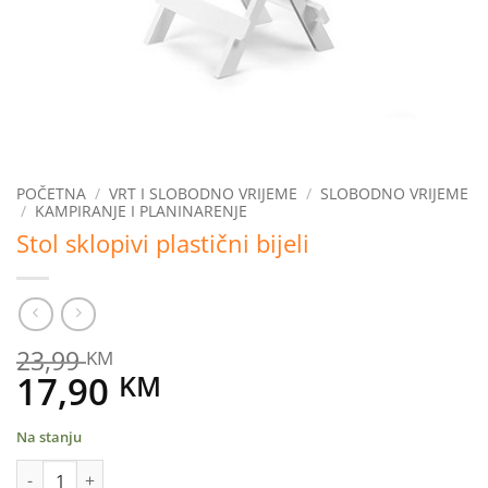
POČETNA
/
VRT I SLOBODNO VRIJEME
/
SLOBODNO VRIJEME
/
KAMPIRANJE I PLANINARENJE
Stol sklopivi plastični bijeli
23,99
KM
Original
Current
17,90
KM
price
price
Na stanju
was:
is:
Stol sklopivi plastični bijeli količina