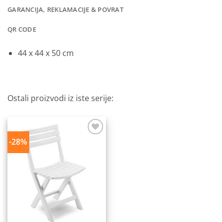
GARANCIJA, REKLAMACIJE & POVRAT
QR CODE
44 x 44 x 50 cm
Ostali proizvodi iz iste serije:
-28%
Dodaj
na
listu
želja