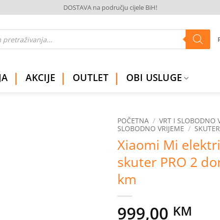
DOSTAVA na području cijele BiH!
JA
AKCIJE
OUTLET
OBI USLUGE
POČETNA
/
VRT I SLOBODNO 
SLOBODNO VRIJEME
/
SKUTER
Xiaomi Mi elektr
Dodaj
na
skuter PRO 2 do
listu
želja
km
999,00
KM