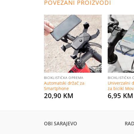
POVEZANI PROIZVODI
Dodaj
na
listu
želja
BICIKLISTIČKA OPREMA
BICIKLISTIČKA
Automatski držač za
Univerzalni d
Smartphone
za bicikl Mov
20,90
KM
6,95
KM
OBI SARAJEVO
RAD