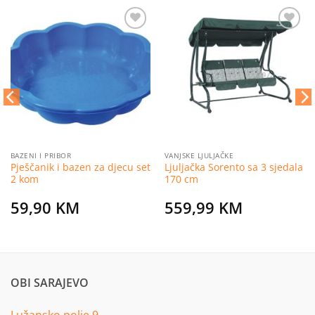
Dodaj
Dodaj
na
na
listu
listu
želja
želja
BAZENI I PRIBOR
VANJSKE LJULJAČKE
Pješčanik i bazen za djecu set
Ljuljačka Sorento sa 3 sjedala
2 kom
170 cm
59,90
KM
559,99
KM
OBI SARAJEVO