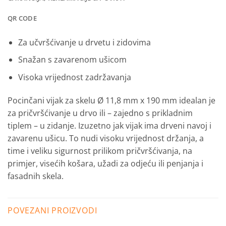
QR CODE
Za učvršćivanje u drvetu i zidovima
Snažan s zavarenom ušicom
Visoka vrijednost zadržavanja
Pocinčani vijak za skelu Ø 11,8 mm x 190 mm idealan je
za pričvršćivanje u drvo ili – zajedno s prikladnim
tiplem – u zidanje. Izuzetno jak vijak ima drveni navoj i
zavarenu ušicu.
To nudi visoku vrijednost držanja, a
time i veliku sigurnost prilikom pričvršćivanja, na
primjer, visećih košara, užadi za odjeću ili penjanja i
fasadnih skela.
POVEZANI PROIZVODI