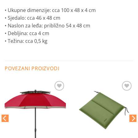
• Ukupne dimenzije: cca 100 x 48 x 4 cm
• Sjedalo: cca 46 x 48 cm
• Naslon za leđa: približno 54 x 48 cm
• Debljina: cca 4 cm
• Težina: cca 0,5 kg
POVEZANI PROIZVODI
Dodaj
Dodaj
na
na
listu
listu
želja
želja