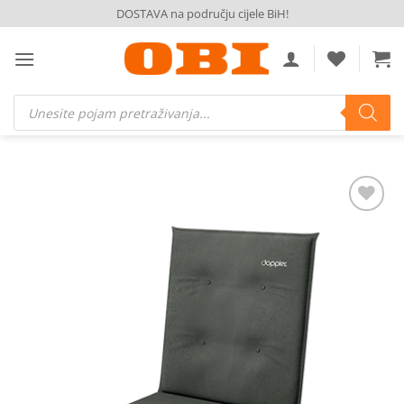
Skip
DOSTAVA na području cijele BiH!
to
content
Products
search
Dodaj
na
listu
želja