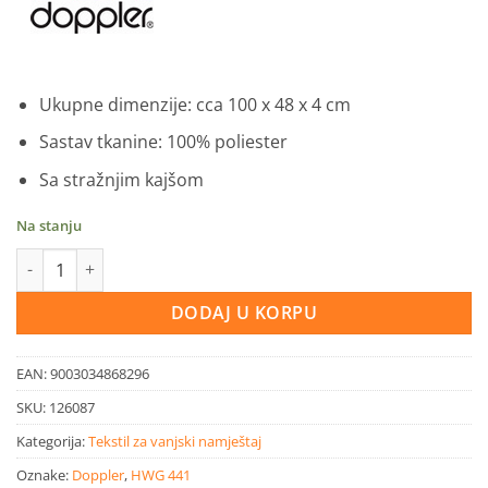
Ukupne dimenzije: cca 100 x 48 x 4 cm
Sastav tkanine: 100% poliester
Sa stražnjim kajšom
Na stanju
Doppler jastuk niski LOOK antracit 100x48 cm količina
DODAJ U KORPU
EAN:
9003034868296
SKU:
126087
Kategorija:
Tekstil za vanjski namještaj
Oznake:
Doppler
,
HWG 441