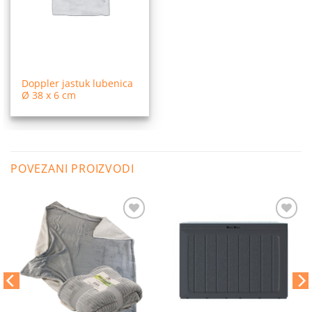
Doppler jastuk lubenica
Ø 38 x 6 cm
POVEZANI PROIZVODI
Dodaj
Dodaj
na
na
listu
listu
želja
želja