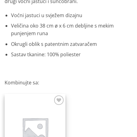
drugi voćni jastuci i suncobrani
.
Voćni jastuci u svježem dizajnu
Veličina oko 38 cm ø x 6 cm debljine
s mekim
punjenjem runa
Okrugli oblik s patentnim zatvaračem
Sastav tkanine: 100% poliester
Kombinujte sa:
Dodaj
na
listu
želja