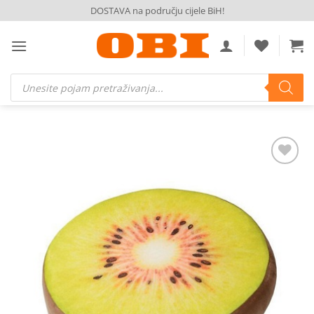
Skip
DOSTAVA na području cijele BiH!
to
content
Products
search
Dodaj
na
listu
želja