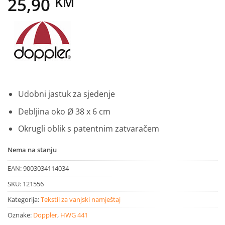
25,90
KM
Udobni jastuk za sjedenje
Debljina oko Ø 38 x 6 cm
Okrugli oblik s patentnim zatvaračem
Nema na stanju
EAN:
9003034114034
SKU:
121556
Kategorija:
Tekstil za vanjski namještaj
Oznake:
Doppler
,
HWG 441