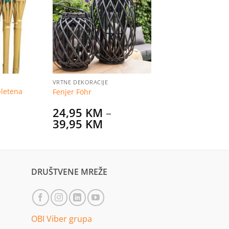
Dodaj
Dodaj
na
na
listu
listu
želja
želja
VRTNE DEKORACIJE
letena
Fenjer Föhr
24,95
KM
–
urrent
Price
39,95
KM
rice
range:
s:
24,95 KM
1,99 KM.
through
39,95 KM
DRUŠTVENE MREŽE
OBI Viber grupa