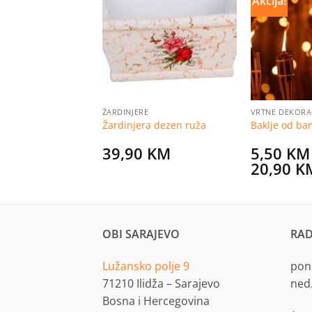
Akcija!
Dodaj
Dodaj
na
na
listu
listu
želja
želja
ŽARDINJERE
VRTNE DEKORA
-4 cm x h 150 cm
Žardinjera dezen ruža
Baklje od b
KM
39,90
KM
5,50
KM
20,90
K
OBI SARAJEVO
RAD
Lužansko polje 9
pon.
71210 Ilidža – Sarajevo
ned
Bosna i Hercegovina