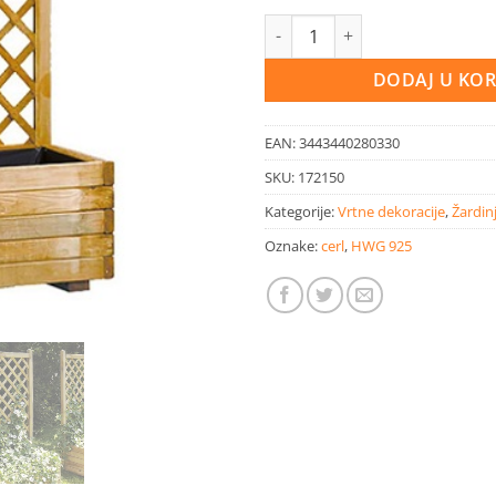
Mreža za penjačice sa saksijom
DODAJ U KO
EAN:
3443440280330
SKU:
172150
Kategorije:
Vrtne dekoracije
,
Žardin
Oznake:
cerl
,
HWG 925