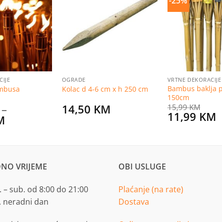
-25%
Dodaj
Dodaj
na
na
listu
listu
želja
želja
CIJE
OGRADE
VRTNE DEKORACIJE
Bambus baklja p
ambusa
Kolac d 4-6 cm x h 250 cm
150cm
–
14,50
KM
15,99
KM
Original
C
11,99
KM
Price
M
price
p
range:
was:
i
5,50 KM
15,99 KM.
1
through
20,90 KM
NO VRIJEME
OBI USLUGE
 – sub. od 8:00 do 21:00
Plaćanje (na rate)
. neradni dan
Dostava