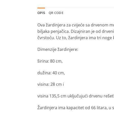
OPIS
QR CODE
Ova žardinjera za cvijeće sa drvenom mr
biljaka penjačica. Dizajniran je od drv
čvrstoću. Uz to, žardinjera ima tri noge
Dimenzije žardinjere:
širina: 80 cm,
dužina: 40 cm,
visina: 28 cm i
visina 135,5 cm uključujući drvenu rešet
Žardinjera ima kapacitet od 66 litara, u 