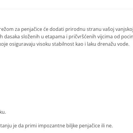
ežom za penjačice će dodati prirodnu stranu vašoj vanjskoj
enih dasaka složenih u etapama i pričvršćenih vijcima od poc
 koje osiguravaju visoku stabilnost kao i laku drenažu vode.
ku.
stanju je da primi impozantne biljke penjačice ili ne.