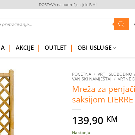
DOSTAVA na području cijele BiH!
JA
AKCIJE
OUTLET
OBI USLUGE
POČETNA
/
VRT I SLOBODNO 
VANJSKI NAMJEŠTAJ
/
VRTNE D
Mreža za penjači
Dodaj
na
saksijom LIERRE 
listu
želja
139,90
KM
Na stanju