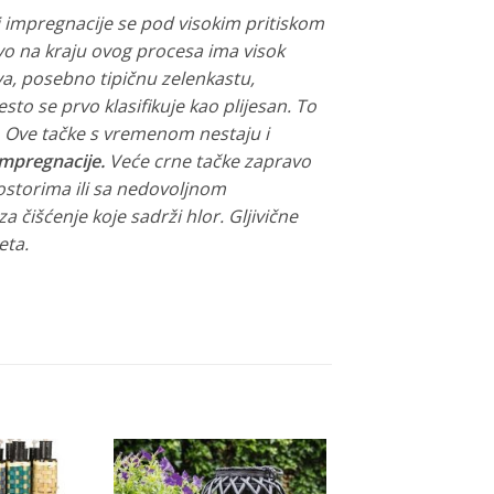
li impregnacije se pod visokim pritiskom
vo na kraju ovog procesa ima visok
va, posebno tipičnu zelenkastu,
esto se prvo klasifikuje kao plijesan. To
. Ove tačke s vremenom nestaju i
impregnacije.
Veće crne tačke zapravo
rostorima ili sa nedovoljnom
 čišćenje koje sadrži hlor. Gljivične
eta.