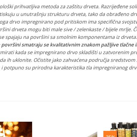
kološki prihvatljiva metoda za zaštitu drveta. Razrijeđene so
tiskuju u unutrašnju strukturu drveta, tako da obrađeno dr
g toga drvo impregnirano pod pritiskom ima specifična svojst
ršini drveta mogu biti male sive / zelenkaste / bijele mrlje. Č
i se spajaju na površini sa smolnim komponentama iz drveta
na površini smatraju se kvalitativnim znakom pažljive tlačne 
ormirati kada se impregnirano drvo skladišti u zatvorenim p
da ih uklonite. Očistite jako zahvaćena područja sredstvom za
 i potpuno su prirodna karakteristika tla impregniranog drv