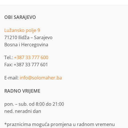
M
29,90 KM
through
KM
269,90 KM
OBI SARAJEVO
Lužansko polje 9
71210 Ilidža – Sarajevo
Bosna i Hercegovina
Tel.:
+387 33 777 600
Fax: +387 33 777 601
E-mail:
info@solomaher.ba
RADNO VRIJEME
pon. – sub. od 8:00 do 21:00
ned. neradni dan
*praznicima moguća promjena u radnom vremenu