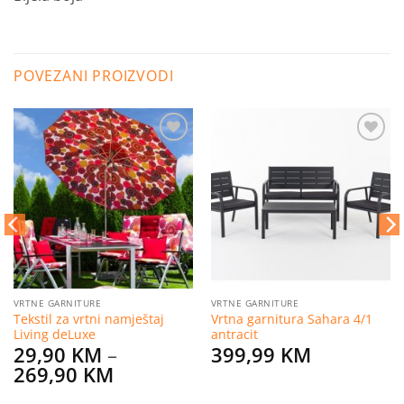
POVEZANI PROIZVODI
Dodaj
Dodaj
na
na
listu
listu
želja
želja
VRTNE GARNITURE
VRTNE GARNITURE
Tekstil za vrtni namještaj
Vrtna garnitura Sahara 4/1
Living deLuxe
antracit
29,90
KM
–
399,99
KM
Price
269,90
KM
range: