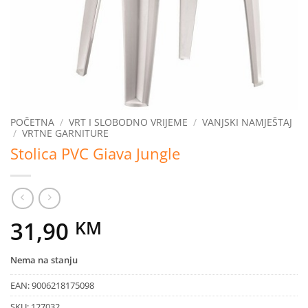
POČETNA
/
VRT I SLOBODNO VRIJEME
/
VANJSKI NAMJEŠTAJ
/
VRTNE GARNITURE
Stolica PVC Giava Jungle
31,90
KM
Nema na stanju
EAN:
9006218175098
SKU:
127032