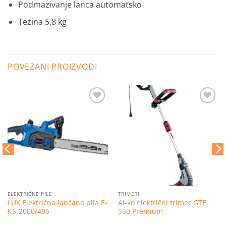
Podmazivanje lanca automatsko
Tezina 5,8 kg
POVEZANI PROIZVODI
Dodaj
Dodaj
na
na
listu
listu
želja
želja
ELEKTRIČNE PILE
TRIMERI
LUX Električna lančana pila E-
Al-ko električni trimer GTE
KS-2000/405
550 Premium