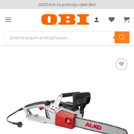
Skip
DOSTAVA na području cijele BiH!
to
content
Products
search
Dodaj
na
listu
želja