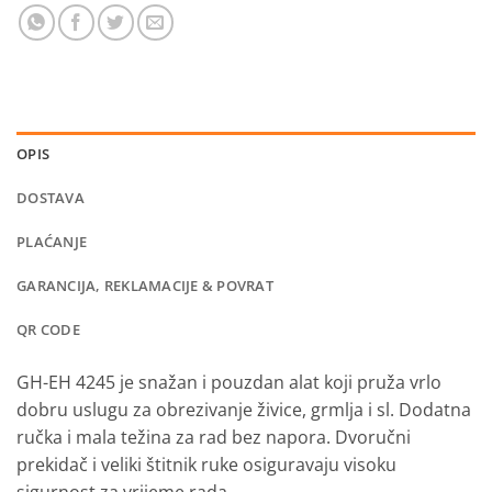
OPIS
DOSTAVA
PLAĆANJE
GARANCIJA, REKLAMACIJE & POVRAT
QR CODE
GH-EH 4245 je snažan i pouzdan alat koji pruža vrlo
dobru uslugu za obrezivanje živice, grmlja i sl. Dodatna
ručka i mala težina za rad bez napora. Dvoručni
prekidač i veliki štitnik ruke osiguravaju visoku
sigurnost za vrijeme rada.