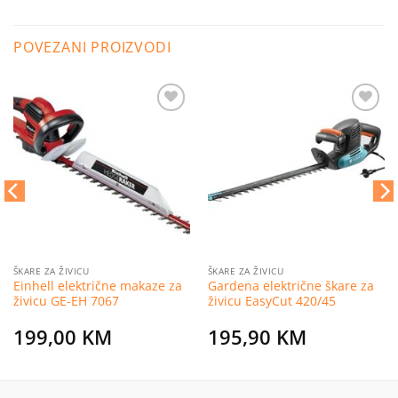
POVEZANI PROIZVODI
Dodaj
Dodaj
na
na
listu
listu
želja
želja
ŠKARE ZA ŽIVICU
ŠKARE ZA ŽIVICU
Einhell električne makaze za
Gardena električne škare za
živicu GE-EH 7067
živicu EasyCut 420/45
199,00
KM
195,90
KM