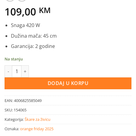
109,00
KM
Snaga 420 W
Dužina mača: 45 cm
Garancija: 2 godine
Na stanju
Einhell električne škare za živicu GH-EH 4245 količina
DODAJ U KORPU
EAN:
4006825585049
SKU:
154065
Kategorija:
Škare za živicu
Oznaka:
orange friday 2025