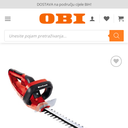
Skip
DOSTAVA na području cijele BiH!
to
content
Products
search
Dodaj
na
listu
želja