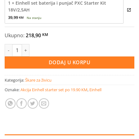
1 × Einhell set baterija i punjač PXC Starter Kit
18V/2,5AH
39,99 
KM
Na stanju
Ukupno:
218,90
KM
Set Einhell akumulatorski trimer za živicu GE-CH 1846 -Solo + ba
DODAJ U KORPU
Kategorija:
Škare za živicu
Oznake:
Akcija Einhell starter set po 19.90 KM
,
Einhell