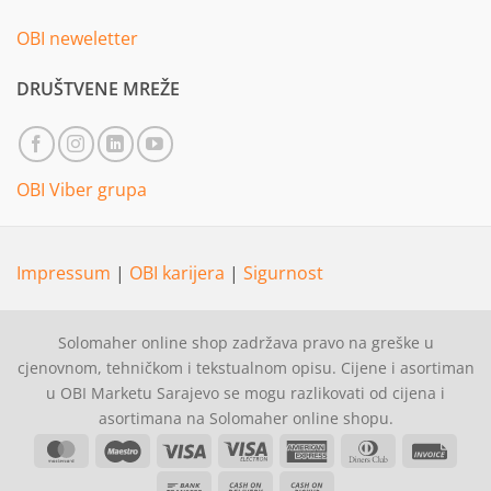
OBI neweletter
DRUŠTVENE MREŽE
OBI Viber grupa
Impressum
|
OBI karijera
|
Sigurnost
Solomaher online shop zadržava pravo na greške u
cjenovnom, tehničkom i tekstualnom opisu. Cijene i asortiman
u OBI Marketu Sarajevo se mogu razlikovati od cijena i
asortimana na Solomaher online shopu.
MasterCard
Maestro
Visa
Visa
American
Dinners
Invoi
Electron
Express
Club
Bank
Cash
Cash