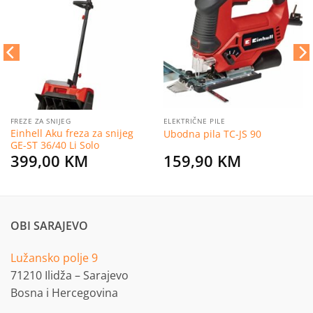
Dodaj
Dodaj
na
na
listu
listu
želja
želja
FREZE ZA SNIJEG
ELEKTRIČNE PILE
Einhell Aku freza za snijeg
Ubodna pila TC-JS 90
GE-ST 36/40 Li Solo
399,00
KM
159,90
KM
OBI SARAJEVO
Lužansko polje 9
71210 Ilidža – Sarajevo
Bosna i Hercegovina