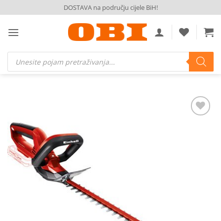
Skip
DOSTAVA na području cijele BiH!
to
content
Products
search
Dodaj
na
listu
želja