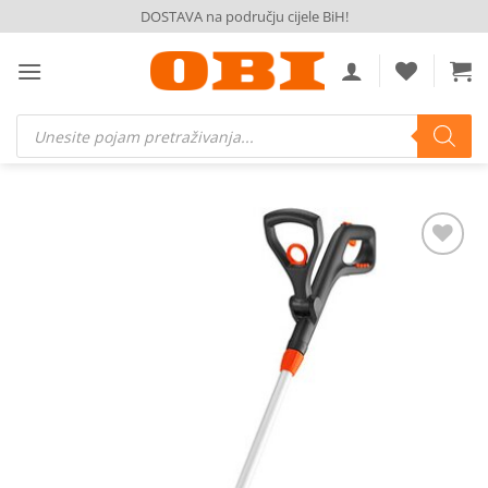
Skip
DOSTAVA na području cijele BiH!
to
content
Products
search
Dodaj
na
listu
želja