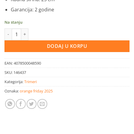
Garancija: 2 godine
Na stanju
Gardena električni trimer Easy cut 400/25 količina
DODAJ U KORPU
EAN:
4078500048590
SKU:
146437
Kategorija:
Trimeri
Oznaka:
orange friday 2025