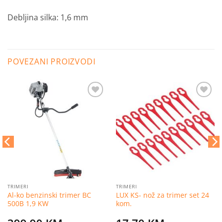
Debljina silka: 1,6 mm
POVEZANI PROIZVODI
Dodaj
Dodaj
na
na
listu
listu
želja
želja
TRIMERI
TRIMERI
Al-ko benzinski trimer BC
LUX KS- nož za trimer set 24
500B 1,9 KW
kom.