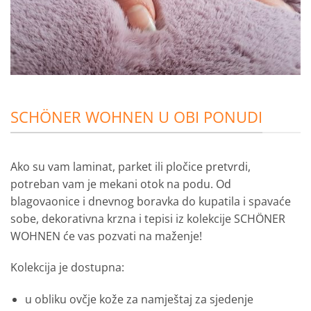
SCHÖNER WOHNEN U OBI PONUDI
Ako su vam laminat, parket ili pločice pretvrdi,
potreban vam je mekani otok na podu.
Od
blagovaonice i dnevnog boravka do kupatila i spavaće
sobe, dekorativna krzna i tepisi iz kolekcije SCHÖNER
WOHNEN će vas pozvati na maženje!
Kolekcija je dostupna:
u obliku ovčje kože za namještaj za sjedenje