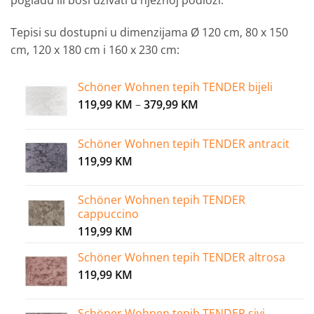
Tepisi su dostupni u dimenzijama
Ø 120 cm,
80 x 150
cm,
120 x 180 cm i
160 x 230 cm:
Schöner Wohnen tepih TENDER bijeli
Price
119,99
KM
–
379,99
KM
range:
119,99 KM
Schöner Wohnen tepih TENDER antracit
through
119,99
KM
379,99 KM
Schöner Wohnen tepih TENDER
cappuccino
119,99
KM
Schöner Wohnen tepih TENDER altrosa
119,99
KM
Schöner Wohnen tepih TENDER sivi