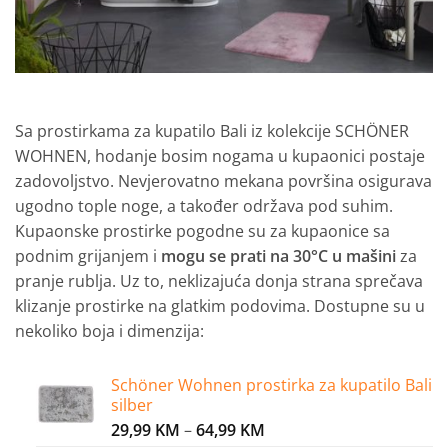
Sa prostirkama za kupatilo Bali iz kolekcije SCHÖNER
WOHNEN, hodanje bosim nogama u kupaonici postaje
zadovoljstvo.
Nevjerovatno mekana površina osigurava
ugodno tople noge, a također održava pod suhim.
Kupaonske prostirke pogodne su za kupaonice sa
podnim grijanjem i
mogu se prati na 30°C u mašini
za
pranje rublja.
Uz to, neklizajuća donja strana sprečava
klizanje prostirke na glatkim podovima.
Dostupne su u
nekoliko boja i dimenzija:
Schöner Wohnen prostirka za kupatilo Bali
silber
Price
29,99
KM
–
64,99
KM