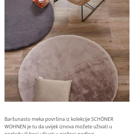
Baršunasto meka površina
iz kolekcije SCHÖNER
WOHNEN je tu da
uvijek iznova možete uživati u
pogladu ili bosi uživati u nježnoj podlozi.