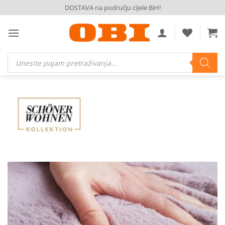
Skip
DOSTAVA na području cijele BiH!
to
content
Products
search