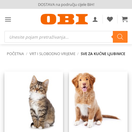
Skip
DOSTAVA na području cijele BiH!
to
content
Products
search
POČETNA
/
VRT I SLOBODNO VRIJEME
/
SVE ZA KUĆNE LJUBIMCE