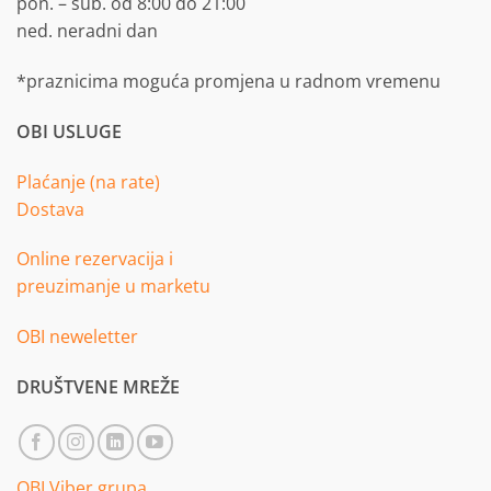
pon. – sub. od 8:00 do 21:00
ned. neradni dan
*praznicima moguća promjena u radnom vremenu
OBI USLUGE
Plaćanje (na rate)
Dostava
Online rezervacija i
preuzimanje u marketu
OBI neweletter
DRUŠTVENE MREŽE
OBI Viber grupa