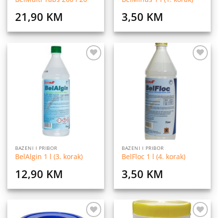
21,90
KM
3,50
KM
Dodaj
Dodaj
na
na
listu
listu
želja
želja
BAZENI I PRIBOR
BAZENI I PRIBOR
BelAlgin 1 l (3. korak)
BelFloc 1 l (4. korak)
12,90
KM
3,50
KM