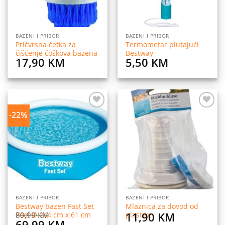
BAZENI I PRIBOR
BAZENI I PRIBOR
Pričvrsna četka za
Termometar plutajući
čišćenje čoškova bazena
Bestway
17,90
KM
5,50
KM
-22%
Dodaj
Dodaj
na
na
listu
listu
želja
želja
BAZENI I PRIBOR
BAZENI I PRIBOR
Bestway bazen Fast Set
Mlaznica za dovod od
11,90
KM
89,99
KM
Pool Ø 244 cm x 61 cm
plastike
Original
Current
69,99
KM