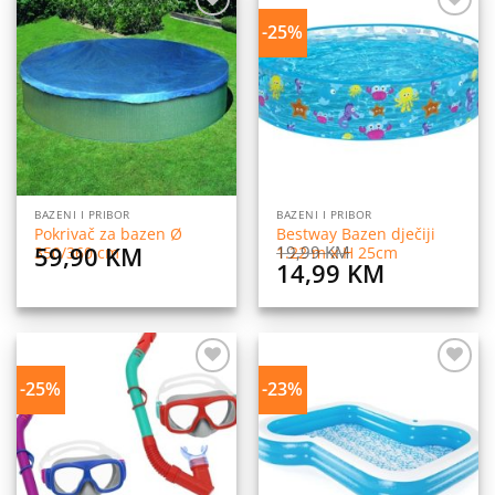
-25%
Dodaj
Dodaj
na
na
listu
listu
želja
želja
BAZENI I PRIBOR
BAZENI I PRIBOR
Pokrivač za bazen Ø
Bestway Bazen dječiji
59,90
KM
19,99
KM
350/360 cm
1.22 m x H 25cm
Original
Current
14,99
KM
price
price
was:
is:
19,99 KM.
14,99 KM
-25%
-23%
Dodaj
Dodaj
na
na
listu
listu
želja
želja