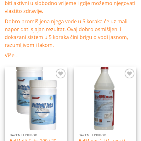
biti aktivni u slobodno vrijeme i gdje možemo njegovati
vlastito zdravlje.
Dobro promišljena njega vode u 5 koraka će uz mali
napor dati sjajan rezultat. Ovaj dobro osmišljeni i
dokazani sistem u 5 koraka čini brigu o vodi jasnom,
razumljivom i lakom.
Više…
Dodaj
Dodaj
na
na
listu
listu
želja
želja
BAZENI I PRIBOR
BAZENI I PRIBOR
BelMulti Tabs 200 i 20
BelMinus 1 l (1. korak)