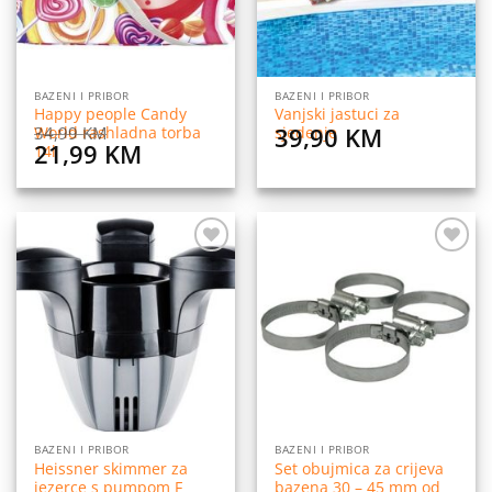
BAZENI I PRIBOR
BAZENI I PRIBOR
Happy people Candy
Vanjski jastuci za
39,90
KM
34,99
KM
World rashladna torba
sjedenje
Original
Current
21,99
KM
14l
price
price
was:
is:
34,99 KM.
21,99 KM.
Dodaj
Dodaj
na
na
listu
listu
želja
želja
BAZENI I PRIBOR
BAZENI I PRIBOR
Heissner skimmer za
Set obujmica za crijeva
jezerce s pumpom F
bazena 30 – 45 mm od