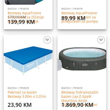
BAZENI I PRIBOR
BAZENI I PRIBOR
Bestway AquaTronix
Bestway AquaPristine
89,99
KM
179,99
KM
G100 robot za čšćenje
usisavač za bazen sa
Original
Current
139,99
KM
bazena na baterije
priključkom za pumpu
price
price
was:
is:
179,99 KM.
139,99 KM.
Dodaj
Dodaj
na
na
listu
listu
želja
želja
BAZENI I PRIBOR
BAZENI I PRIBOR
Pokrivač za bazen
Bestway hidromasažni
Bestway 3.00m x 2.01m
bazen Lay-Z-Spa®
Mauritius AirJet
23,90
KM
1.869,90
KM
270x180x71 cm ovalni