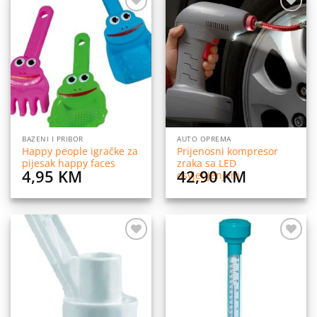
Dodaj
Dodaj
na
na
listu
listu
želja
želja
BAZENI I PRIBOR
AUTO OPREMA
Happy people igračke za
Prijenosni kompresor
pijesak happy faces
zraka sa LED
4,95
KM
42,90
KM
osvjetljenjem
Dodaj
Dodaj
na
na
listu
listu
želja
želja