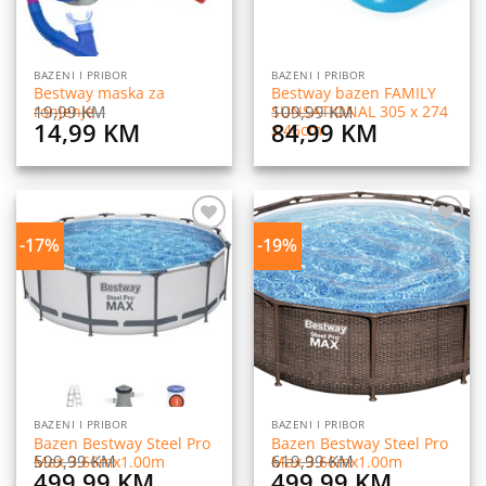
BAZENI I PRIBOR
BAZENI I PRIBOR
Bestway maska za
Bestway bazen FAMILY
19,99
KM
109,99
KM
ronjenje
SUNSATIONAL 305 x 274
Original
Current
Original
Current
14,99
KM
84,99
KM
x 46cm
price
price
price
price
was:
is:
was:
is:
19,99 KM.
14,99 KM.
109,99 KM.
84,99 KM
-17%
-19%
Dodaj
Dodaj
na
na
listu
listu
želja
želja
BAZENI I PRIBOR
BAZENI I PRIBOR
Bazen Bestway Steel Pro
Bazen Bestway Steel Pro
599,99
KM
619,99
KM
Max 3.66mx1.00m
Max 3.66mx1.00m
Original
Current
Original
Current
499,99
KM
499,99
KM