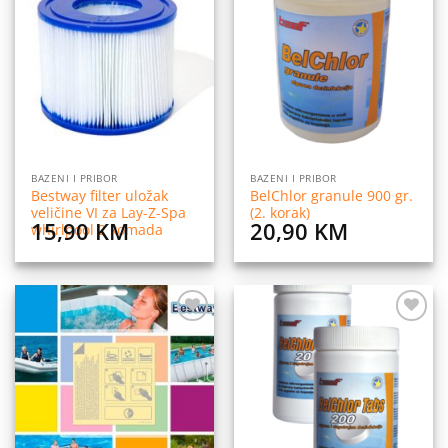
Dodaj
Dodaj
na
na
listu
listu
želja
želja
BAZENI I PRIBOR
BAZENI I PRIBOR
Bestway filter uložak
BelChlor granule 900 gr.
veličine VI za Lay-Z-Spa
(2. korak)
15,90
KM
20,90
KM
whirlpool 2 komada
Dodaj
Dodaj
na
na
listu
listu
želja
želja