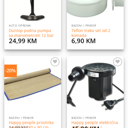
AUTO OPREMA
BAZENI I PRIBOR
Dunlop podna pumpa
Teflon traka set od 2
sa manometrom 12 bar
komada
24,99
KM
6,90
KM
-20%
Dodaj
Dodaj
na
na
listu
listu
želja
želja
BAZENI I PRIBOR
BAZENI I PRIBOR
Happy people prostirka
Happy people električna
14,99
KM
za plažu 180 x 90 cm
zračna pumpa /