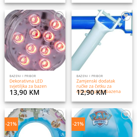
Dodaj
Dodaj
na
na
listu
listu
želja
želja
BAZENI I PRIBOR
BAZENI I PRIBOR
Dekorativna LED
Zamjenski dodatak
svjetiljka za bazen
ručke za četku za
13,90
KM
12,90
KM
čišćenje poda bazena
-21%
-21%
Dodaj
Dodaj
na
na
listu
listu
želja
želja