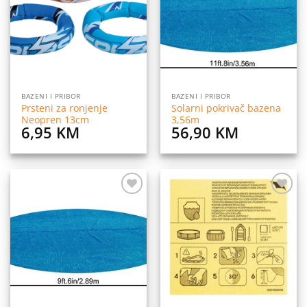
listu
listu
želja
želja
BAZENI I PRIBOR
BAZENI I PRIBOR
Prsteni za ronjenje
Solarni pokrivač bazena
Neopren 13cm
3,56m
6,95
KM
56,90
KM
Dodaj
Dodaj
na
na
listu
listu
želja
želja