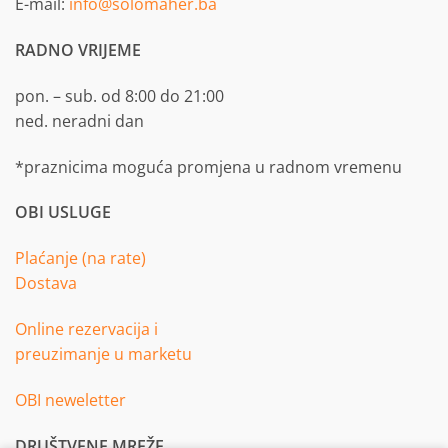
E-mail:
info@solomaher.ba
RADNO VRIJEME
pon. – sub. od 8:00 do 21:00
ned. neradni dan
*praznicima moguća promjena u radnom vremenu
OBI USLUGE
Plaćanje (na rate)
Dostava
Online rezervacija i
preuzimanje u marketu
OBI neweletter
DRUŠTVENE MREŽE