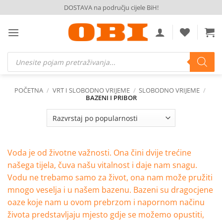
Skip
DOSTAVA na području cijele BiH!
to
content
Products
search
POČETNA
/
VRT I SLOBODNO VRIJEME
/
SLOBODNO VRIJEME
/
BAZENI I PRIBOR
Voda je od životne važnosti. Ona čini dvije trećine
našega tijela, čuva našu vitalnost i daje nam snagu.
Vodu ne trebamo samo za život, ona nam može pružiti
mnogo veselja i u našem bazenu. Bazeni su dragocjene
oaze koje nam u ovom prebrzom i napornom načinu
života predstavljaju mjesto gdje se možemo opustiti,