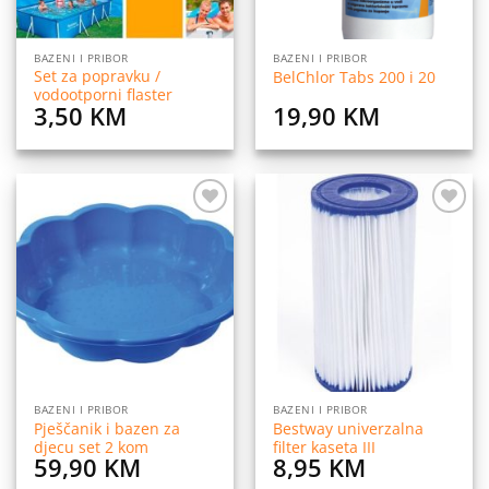
BAZENI I PRIBOR
BAZENI I PRIBOR
Set za popravku /
BelChlor Tabs 200 i 20
vodootporni flaster
3,50
KM
19,90
KM
Dodaj
Dodaj
na
na
listu
listu
želja
želja
BAZENI I PRIBOR
BAZENI I PRIBOR
Pješčanik i bazen za
Bestway univerzalna
djecu set 2 kom
filter kaseta III
59,90
KM
8,95
KM