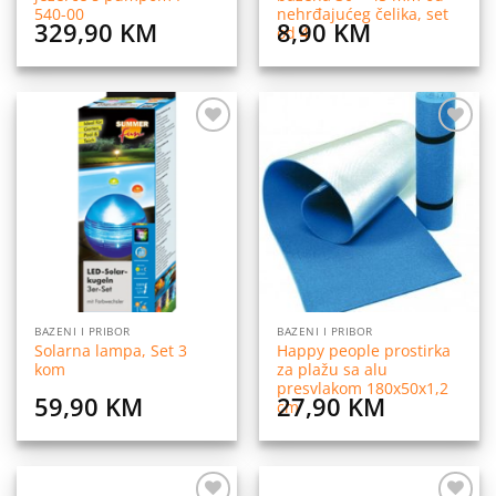
540-00
nehrđajućeg čelika, set
329,90
KM
8,90
KM
od 4
Dodaj
Dodaj
na
na
listu
listu
želja
želja
BAZENI I PRIBOR
BAZENI I PRIBOR
Solarna lampa, Set 3
Happy people prostirka
kom
za plažu sa alu
presvlakom 180x50x1,2
59,90
KM
27,90
KM
cm