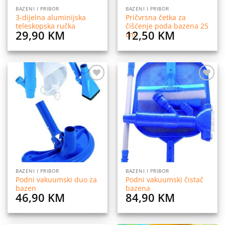
BAZENI I PRIBOR
BAZENI I PRIBOR
3-dijelna aluminijska
Pričvrsna četka za
teleskopska ručka
čišćenje poda bazena 25
29,90
KM
12,50
KM
cm
Dodaj
Dodaj
na
na
listu
listu
želja
želja
BAZENI I PRIBOR
BAZENI I PRIBOR
Podni vakuumski duo za
Podni vakuumski čistač
bazen
bazena
46,90
KM
84,90
KM