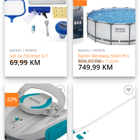
na
na
listu
listu
želja
želja
BAZENI I PRIBOR
BAZENI I PRIBOR
Set za čišćenje 5/1
Bazen Bestway Steel Pro
69,99
KM
899,99
KM
Bestway
Max 4.27m x 1.22m
Original
Current
749,99
KM
price
price
was:
is:
899,99 KM.
749,99 
-22%
Dodaj
Dodaj
na
na
listu
listu
želja
želja