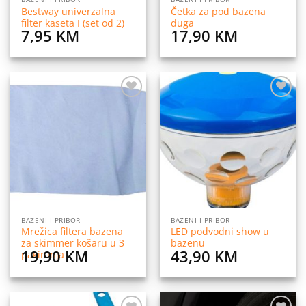
Bestway univerzalna
Četka za pod bazena
filter kaseta I (set od 2)
duga
7,95
KM
17,90
KM
Dodaj
Dodaj
na
na
listu
listu
želja
želja
BAZENI I PRIBOR
BAZENI I PRIBOR
Mrežica filtera bazena
LED podvodni show u
za skimmer košaru u 3
bazenu
19,90
KM
43,90
KM
pakiranja