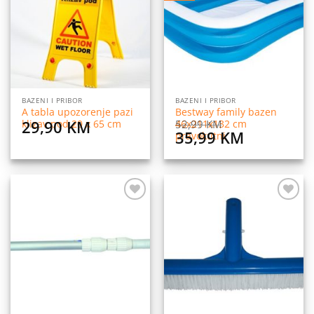
listu
listu
želja
želja
BAZENI I PRIBOR
BAZENI I PRIBOR
A tabla upozorenje pazi
Bestway family bazen
29,90
KM
52,99
KM
klizav pod 20 x 65 cm
46x211x132 cm
Original
Current
35,99
KM
pravokutni
price
price
was:
is:
52,99 KM.
35,99 KM
Dodaj
Dodaj
na
na
listu
listu
želja
želja