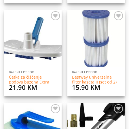
Dodaj
Dodaj
na
na
listu
listu
želja
želja
BAZENI I PRIBOR
BAZENI I PRIBOR
Četka za čišćenje
Bestway univerzalna
podova bazena Extra
filter kaseta II (set od 2)
21,90
KM
15,90
KM
Dodaj
Dodaj
na
na
listu
listu