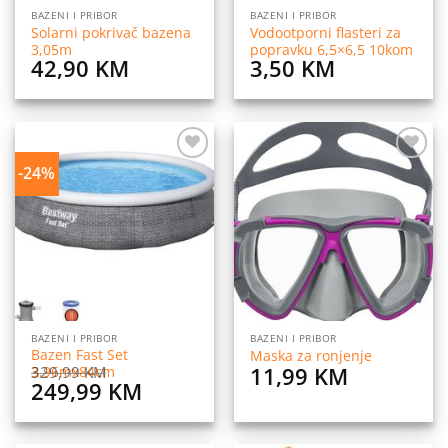
BAZENI I PRIBOR
BAZENI I PRIBOR
Solarni pokrivač bazena
Vodootporni flasteri za
3,05m
popravku 6,5×6,5 10kom
42,90
KM
3,50
KM
-24%
Dodaj
Dodaj
na
na
listu
listu
želja
želja
BAZENI I PRIBOR
BAZENI I PRIBOR
Bazen Fast Set
Maska za ronjenje
11,99
KM
329,99
KM
3,96mx84cm
Original
Current
249,99
KM
price
price
was:
is: