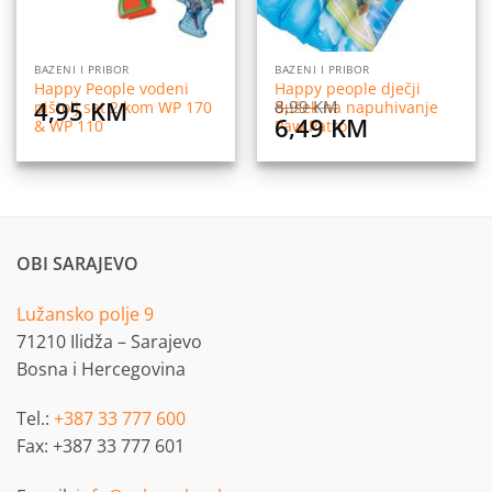
BAZENI I PRIBOR
BAZENI I PRIBOR
Happy People vodeni
Happy people dječji
4,95
KM
8,99
KM
pištolj set 2 kom WP 170
dušek na napuhivanje
Original
Current
6,49
KM
& WP 110
Paw Patrol
price
price
was:
is:
8,99 KM.
6,49 KM.
OBI SARAJEVO
Lužansko polje 9
71210 Ilidža – Sarajevo
Bosna i Hercegovina
Tel.:
+387 33 777 600
Fax: +387 33 777 601