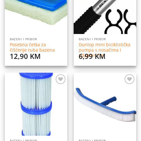
želja
želja
BAZENI I PRIBOR
BAZENI I PRIBOR
Posebna četka za
Dunlop mini biciklistička
čišćenje ruba bazena
pumpa s nosačima i
12,90
KM
6,99
KM
adapterima
Dodaj
Dodaj
na
na
listu
listu
želja
želja
BAZENI I PRIBOR
BAZENI I PRIBOR