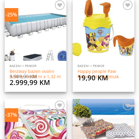
329,99 KM.
249,99 KM.
-25%
Dodaj
Dodaj
na
na
listu
listu
želja
želja
BAZENI I PRIBOR
BAZENI I PRIBOR
Bestway bazen ovalni
Happy people Paw
19,90
KM
3.989,99
KM
9,56 m x 4,88 m x 1,32 m
Patrol set za pijesak
Original
Current
2.999,99
KM
price
price
was:
is:
3.989,99 KM.
2.999,99 KM.
-37%
Dodaj
Dodaj
na
na
listu
listu
želja
želja