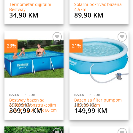
Termometar digitalni
Solarni pokrivač bazena
Bestway
4,57m
34,90
KM
89,90
KM
-23%
-21%
Dodaj
Dodaj
na
na
listu
listu
želja
želja
BAZENI I PRIBOR
BAZENI I PRIBOR
Bestway bazen sa
Bazen sa filter pumpom
399,99
KM
189,99
KM
čeličnom konstrukcojim
305cmx76cm
Original
Current
Original
Current
309,99
KM
149,99
KM
3,00 m x 2,01 m x 66 cm
price
price
price
price
was:
is:
was:
is:
399,99 KM.
309,99 KM.
189,99 KM.
149,99 