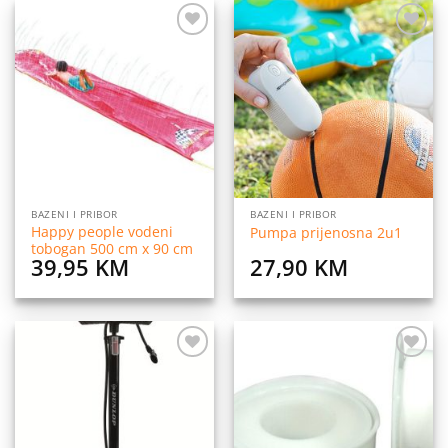
Dodaj
Dodaj
na
na
listu
listu
želja
želja
BAZENI I PRIBOR
BAZENI I PRIBOR
Happy people vodeni
Pumpa prijenosna 2u1
tobogan 500 cm x 90 cm
39,95
KM
27,90
KM
Dodaj
Dodaj
na
na
listu
listu
želja
želja