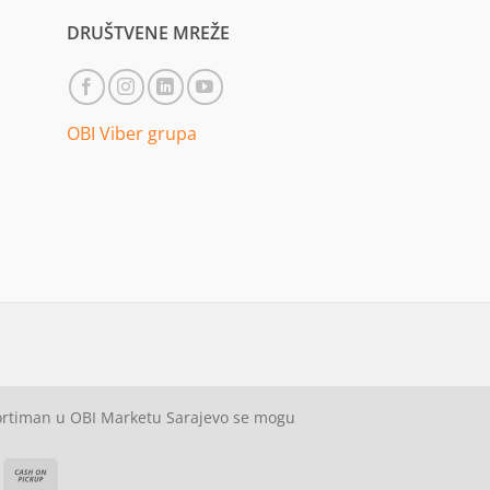
DRUŠTVENE MREŽE
OBI Viber grupa
sortiman u OBI Marketu Sarajevo se mogu
ash
Cash