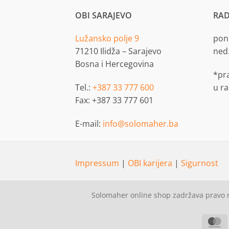
OBI SARAJEVO
RAD
Lužansko polje 9
pon.
71210 Ilidža – Sarajevo
ned
Bosna i Hercegovina
*pr
Tel.:
+387 33 777 600
u r
Fax: +387 33 777 601
E-mail:
info@solomaher.ba
Impressum
|
OBI karijera
|
Sigurnost
Solomaher online shop zadržava pravo n
M