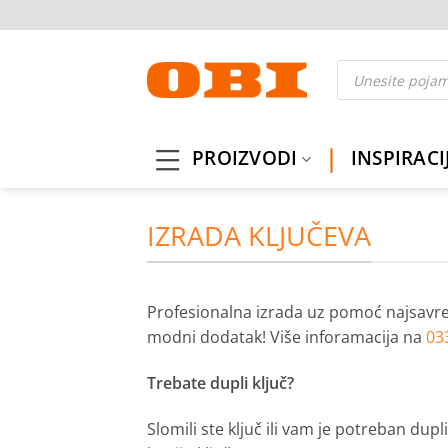
Skip
to
content
Products
search
PROIZVODI
INSPIRACI
IZRADA KLJUČEVA
Profesionalna izrada uz pomoć najsavrem
modni dodatak! Više inforamacija na
03
Trebate dupli ključ?
Slomili ste ključ ili vam je potreban dup