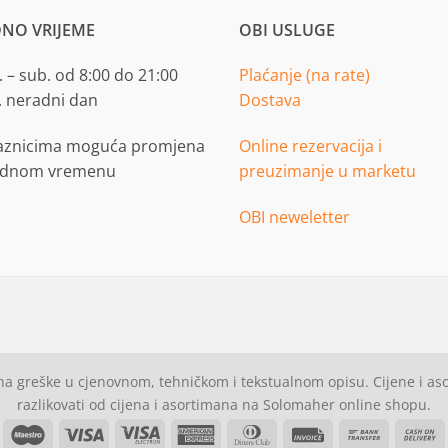
NO VRIJEME
OBI USLUGE
 – sub. od 8:00 do 21:00
Plaćanje (na rate)
. neradni dan
Dostava
aznicima moguća promjena
Online rezervacija i
adnom vremenu
preuzimanje u marketu
OBI neweletter
a greške u cjenovnom, tehničkom i tekstualnom opisu. Cijene i a
razlikovati od cijena i asortimana na Solomaher online shopu.
asterCard
Maestro
Visa
Visa
American
Dinners
Invoice
Bank
C