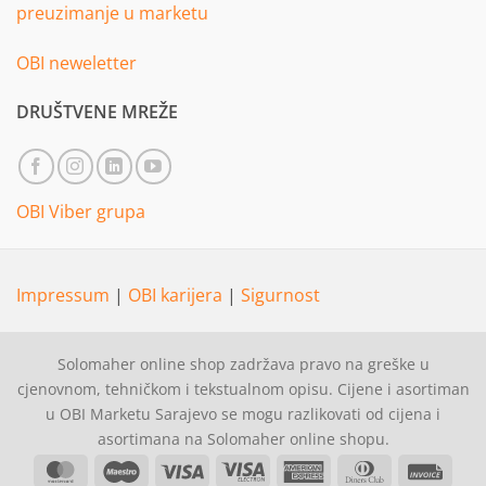
preuzimanje u marketu
OBI neweletter
DRUŠTVENE MREŽE
OBI Viber grupa
Impressum
|
OBI karijera
|
Sigurnost
Solomaher online shop zadržava pravo na greške u
cjenovnom, tehničkom i tekstualnom opisu. Cijene i asortiman
u OBI Marketu Sarajevo se mogu razlikovati od cijena i
asortimana na Solomaher online shopu.
MasterCard
Maestro
Visa
Visa
American
Dinners
Invoi