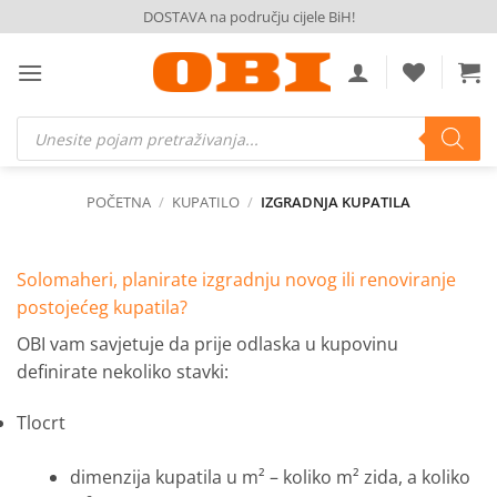
Skip
DOSTAVA na području cijele BiH!
to
content
Products
search
POČETNA
/
KUPATILO
/
IZGRADNJA KUPATILA
Solomaheri, planirate izgradnju novog ili renoviranje
postojećeg kupatila?
OBI vam savjetuje da prije odlaska u kupovinu
definirate nekoliko stavki:
Tlocrt
dimenzija kupatila u m² – koliko m² zida, a koliko