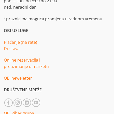
pon. – sub. od 8:00 do 21:00
ned. neradni dan
*praznicima moguća promjena u radnom vremenu
OBI USLUGE
Plaćanje (na rate)
Dostava
Online rezervacija i
preuzimanje u marketu
OBI neweletter
DRUŠTVENE MREŽE
OBI Viber grupa