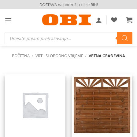
Skip
DOSTAVA na području cijele BiH!
to
content
Products
search
POČETNA
/
VRT I SLOBODNO VRIJEME
/
VRTNA GRAĐEVINA