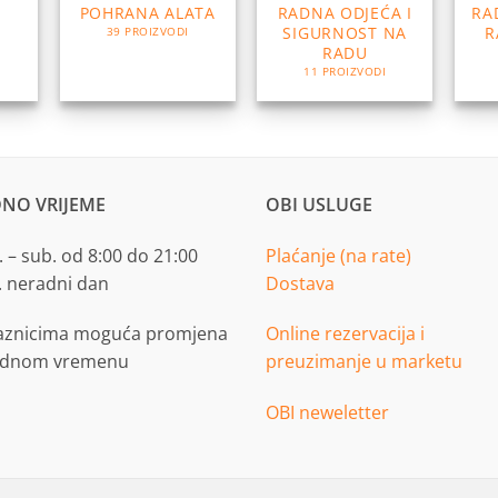
POHRANA ALATA
RADNA ODJEĆA I
RA
SIGURNOST NA
R
39 PROIZVODI
RADU
11 PROIZVODI
NO VRIJEME
OBI USLUGE
 – sub. od 8:00 do 21:00
Plaćanje (na rate)
. neradni dan
Dostava
aznicima moguća promjena
Online rezervacija i
adnom vremenu
preuzimanje u marketu
OBI neweletter