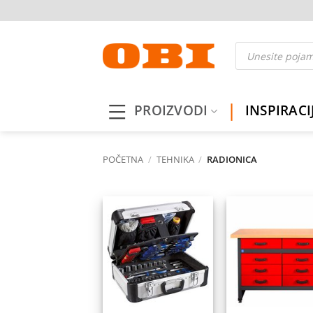
Skip
to
content
Products
search
PROIZVODI
INSPIRACI
POČETNA
/
TEHNIKA
/
RADIONICA