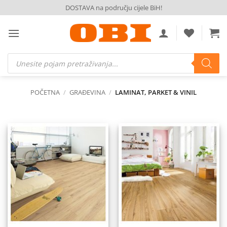
Skip
DOSTAVA na području cijele BiH!
to
content
Products
search
POČETNA
/
GRAĐEVINA
/
LAMINAT, PARKET & VINIL