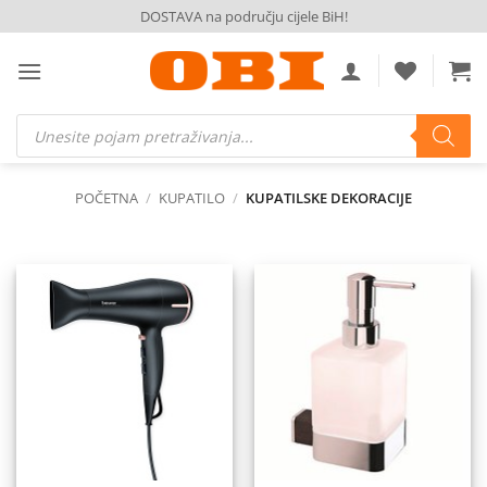
Skip
DOSTAVA na području cijele BiH!
to
content
Products
search
POČETNA
/
KUPATILO
/
KUPATILSKE DEKORACIJE