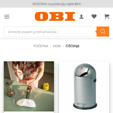
Skip
DOSTAVA na području cijele BiH!
to
content
Products
search
POČETNA
/
DOM
/
ČIŠĆENJE