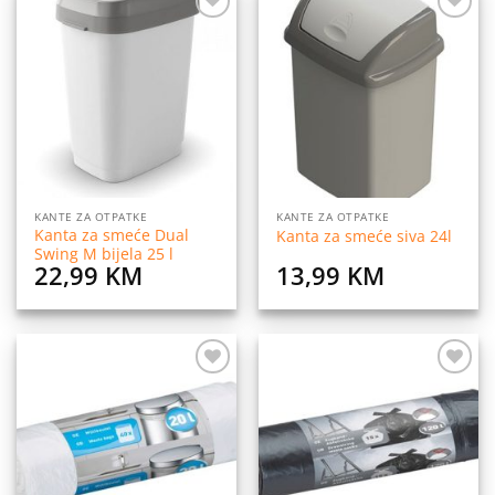
Dodaj
Dodaj
na
na
listu
listu
želja
želja
KANTE ZA OTPATKE
KANTE ZA OTPATKE
Kanta za smeće Dual
Kanta za smeće siva 24l
Swing M bijela 25 l
22,99
KM
13,99
KM
Dodaj
Dodaj
na
na
listu
listu
želja
želja