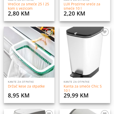
Vrećice za smeće 25 l 25
LUX Prozirne vreće za
kom s vezicom
smeće 10 l
2,80
KM
2,20
KM
Dodaj
Dodaj
na
na
listu
listu
želja
želja
KANTE ZA OTPATKE
KANTE ZA OTPATKE
Kanta za smeće Chic S
Držač kese za otpatke
10 l
8,95
KM
29,99
KM