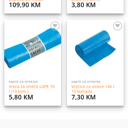
109,90
KM
3,80
KM
Dodaj
Dodaj
na
na
listu
listu
želja
želja
KANTE ZA OTPATKE
KANTE ZA OTPATKE
Vreća za smeće LDPE 70
Vrećice za smeće 140 l
l (10 kom.)
10 komada
5,80
KM
7,30
KM