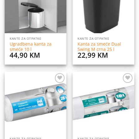
KANTE ZA OTPATKE
KANTE ZA OTPATKE
Ugradbena kanta za
Kanta za smeće Dual
smeće 10 l
Swing M crna 25 l
44,90
KM
22,99
KM
Dodaj
Dodaj
na
na
listu
listu
želja
želja
KANTE ZA OTPATKE
KANTE ZA OTPATKE