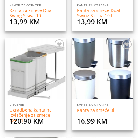
KANTE ZA OTPATKE
KANTE ZA OTPATKE
Kanta za smeće Dual
Kanta za smeće Dual
Swing S siva 10 l
Swing S crna 10 l
13,99
KM
13,99
KM
Dodaj
Dodaj
na
na
listu
listu
želja
želja
ČIŠĆENJE
KANTE ZA OTPATKE
Ugradbena kanta na
Kanta za smeće 3l
izvlačenje za smeće
120,90
KM
16,99
KM
12+12l