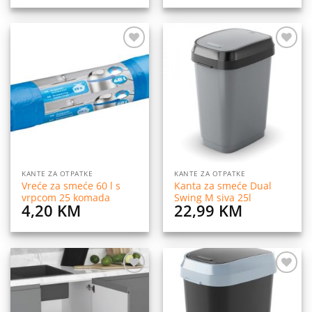
Dodaj
Dodaj
na
na
listu
listu
želja
želja
KANTE ZA OTPATKE
KANTE ZA OTPATKE
Vreće za smeće 60 l s
Kanta za smeće Dual
vrpcom 25 komada
Swing M siva 25l
4,20
KM
22,99
KM
Dodaj
Dodaj
na
na
listu
listu
želja
želja