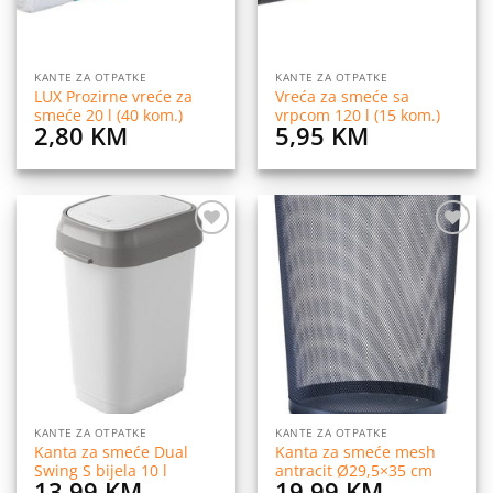
KANTE ZA OTPATKE
KANTE ZA OTPATKE
LUX Prozirne vreće za
Vreća za smeće sa
smeće 20 l (40 kom.)
vrpcom 120 l (15 kom.)
2,80
KM
5,95
KM
Dodaj
Dodaj
na
na
listu
listu
želja
želja
KANTE ZA OTPATKE
KANTE ZA OTPATKE
Kanta za smeće Dual
Kanta za smeće mesh
Swing S bijela 10 l
antracit Ø29,5×35 cm
13,99
KM
19,99
KM