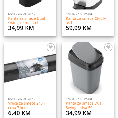
KANTE ZA OTPATKE
KANTE ZA OTPATKE
Kanta za smeće Dual
Kanta za smeće Chic M
Swing L crna 50 l
35 l
34,99
KM
59,99
KM
Dodaj
Dodaj
na
na
listu
listu
želja
želja
KANTE ZA OTPATKE
KANTE ZA OTPATKE
Vreća za smeće 240 l
Kanta za smeće Dual
crna 7 kom.
Swing L siva 50 l
6,40
KM
34,99
KM