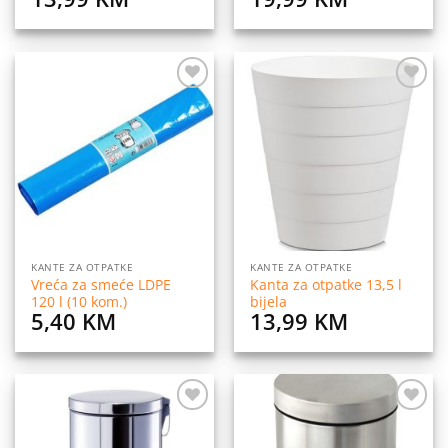
Dodaj
Dodaj
na
na
listu
listu
želja
želja
KANTE ZA OTPATKE
KANTE ZA OTPATKE
Vreća za smeće LDPE
Kanta za otpatke 13,5 l
120 l (10 kom.)
bijela
5,40
KM
13,99
KM
Dodaj
Dodaj
na
na