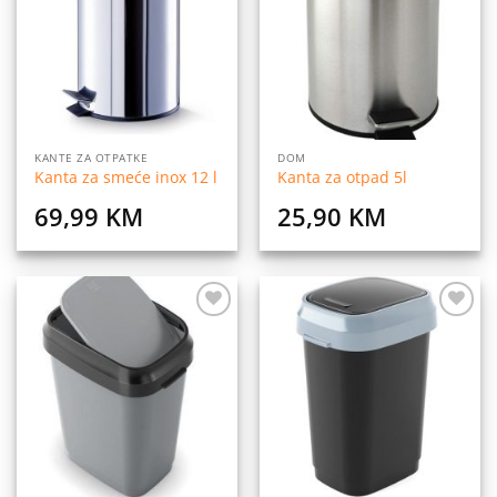
listu
listu
želja
želja
KANTE ZA OTPATKE
DOM
Kanta za smeće inox 12 l
Kanta za otpad 5l
69,99
KM
25,90
KM
Dodaj
Dodaj
na
na
listu
listu
želja
želja