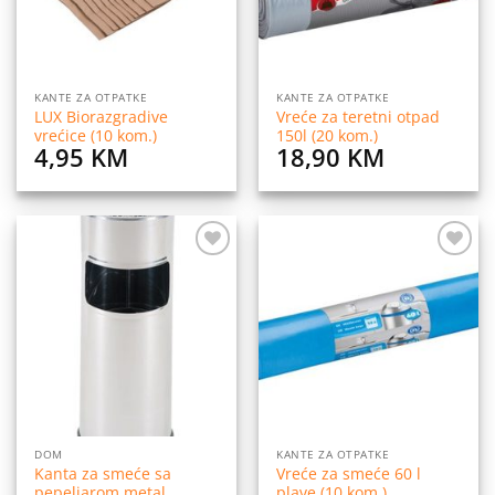
KANTE ZA OTPATKE
KANTE ZA OTPATKE
LUX Biorazgradive
Vreće za teretni otpad
vrećice (10 kom.)
150l (20 kom.)
4,95
KM
18,90
KM
Dodaj
Dodaj
na
na
listu
listu
želja
želja
DOM
KANTE ZA OTPATKE
Kanta za smeće sa
Vreće za smeće 60 l
pepeljarom metal
plave (10 kom.)