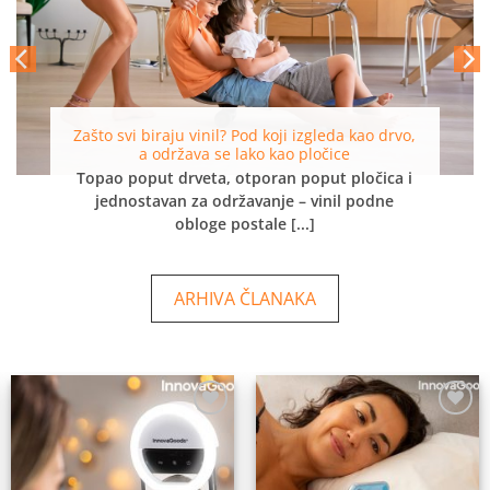
Zašto svi biraju vinil? Pod koji izgleda kao drvo,
a održava se lako kao pločice
Topao poput drveta, otporan poput pločica i
jednostavan za održavanje – vinil podne
obloge postale [...]
ARHIVA ČLANAKA
Dodaj
Dodaj
na
na
listu
listu
želja
želja