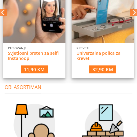
PUTOVANJE
KREVETI
Svjetlosni prsten za selfi
Univerzalna polica za
Instahoop
krevet
11,90
KM
32,90
KM
OBI ASORTIMAN