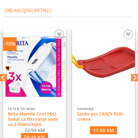
OBI AKCIJSKI ARTIKLI
-18%
Dodaj
Dodaj
na
na
listu
listu
želja
želja
FILTERI ZA VODU
SANKANJE
Brita Marella Cool PRO
Sanke pvc CRAZY RUN
bokal za filtriranje vode
crvene
sa 3 filtera bijeli
72,99
KM
17,90
KM
Original
Current
59,99
KM