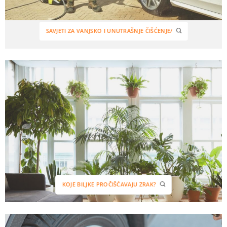
SAVJETI ZA VANJSKO I UNUTRAŠNJE ČIŠĆENJE/
KOJE BILJKE PROČIŠĆAVAJU ZRAK?