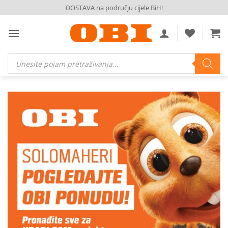
Skip
DOSTAVA na području cijele BiH!
to
content
Products
search