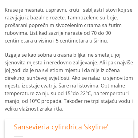
Krase je mesnati, uspravni, kruti i sabljasti listovi koji se
razvijaju iz bazalne rozete. Tamnozelene su boje,
prošarani poprečnim sivozelenim crtama sa žutim
rubovima. List kad sazrije naraste od 70 do 90
centimetara u visinu i 5 centimetara u širinu.
Uzgaja se kao sobna ukrasna biljka, ne smetaju joj
sjenovita mjesta i neredovno zalijevanje. Ali ipak najviše
joj godi da je na svijetlom mjestu i da nije izložena
direktnoj sunčevoj svjetlosti. Ako se nalazi u sjenovitom
mjestu izostaje cvatnja šare na listovima. Optimalne
temperature za nju su od 15°do 22°C, na temperaturi
manjoj od 10°C propada. Također ne trpi stajaću vodu i
veliku vlažnost zraka i tla.
Sansevieria cylindrica ‘skyline’