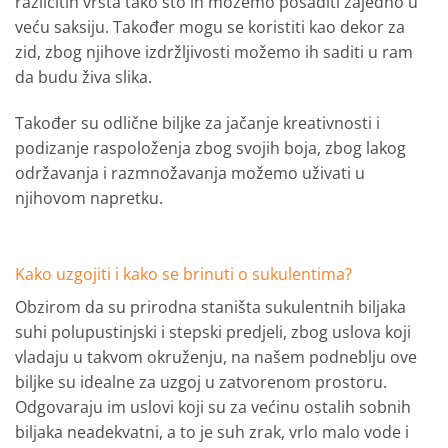
različitih vrsta tako što ih možemo posaditi zajedno u
veću saksiju. Također mogu se koristiti kao dekor za
zid, zbog njihove izdržljivosti možemo ih saditi u ram
da budu živa slika.
Također su odlične biljke za jačanje kreativnosti i
podizanje raspoloženja zbog svojih boja, zbog lakog
održavanja i razmnožavanja možemo uživati u
njihovom napretku.
Kako uzgojiti i kako se brinuti o sukulentima?
Obzirom da su prirodna staništa sukulentnih biljaka
suhi polupustinjski i stepski predjeli, zbog uslova koji
vladaju u takvom okruženju, na našem podneblju ove
biljke su idealne za uzgoj u zatvorenom prostoru.
Odgovaraju im uslovi koji su za većinu ostalih sobnih
biljaka neadekvatni, a to je suh zrak, vrlo malo vode i