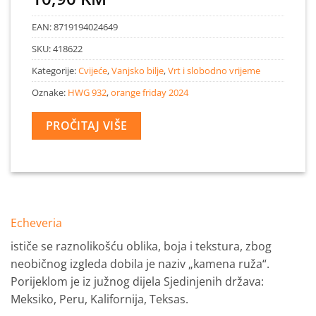
EAN:
8719194024649
SKU:
418622
Kategorije:
Cvijeće
,
Vanjsko bilje
,
Vrt i slobodno vrijeme
Oznake:
HWG 932
,
orange friday 2024
PROČITAJ VIŠE
Echeveria
ističe se raznolikošću oblika, boja i tekstura, zbog
neobičnog izgleda dobila je naziv „kamena ruža“.
Porijeklom je iz južnog dijela Sjedinjenih država:
Meksiko, Peru, Kalifornija, Teksas.