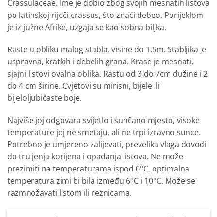
Crassulaceae. Ime je dobio zbog svojih mesnatih listova
po latinskoj riječi crassus, što znači debeo. Porijeklom
je iz južne Afrike, uzgaja se kao sobna biljka.
Raste u obliku malog stabla, visine do 1,5m. Stabljika je
uspravna, kratkih i debelih grana. Krase je mesnati,
sjajni listovi ovalna oblika. Rastu od 3 do 7cm dužine i 2
do 4 cm širine. Cvjetovi su mirisni, bijele ili
bijeloljubičaste boje.
Najviše joj odgovara svijetlo i sunčano mjesto, visoke
temperature joj ne smetaju, ali ne trpi izravno sunce.
Potrebno je umjereno zalijevati, prevelika vlaga dovodi
do truljenja korijena i opadanja listova. Ne može
prezimiti na temperaturama ispod 0°C, optimalna
temperatura zimi bi bila između 6°C i 10°C. Može se
razmnožavati listom ili reznicama.