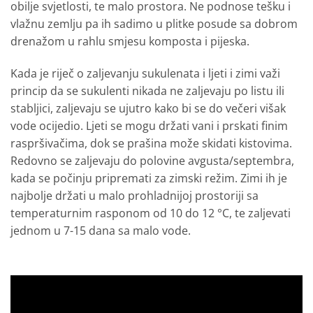
obilje svjetlosti, te malo prostora. Ne podnose tešku i
vlažnu zemlju pa ih sadimo u plitke posude sa dobrom
drenažom u rahlu smjesu komposta i pijeska.
Kada je riječ o zaljevanju sukulenata i ljeti i zimi važi
princip da se sukulenti nikada ne zaljevaju po listu ili
stabljici, zaljevaju se ujutro kako bi se do večeri višak
vode ocijedio. Ljeti se mogu držati vani i prskati finim
raspršivačima, dok se prašina može skidati kistovima.
Redovno se zaljevaju do polovine avgusta/septembra,
kada se počinju pripremati za zimski režim. Zimi ih je
najbolje držati u malo prohladnijoj prostoriji sa
temperaturnim rasponom od 10 do 12 °C, te zaljevati
jednom u 7-15 dana sa malo vode.