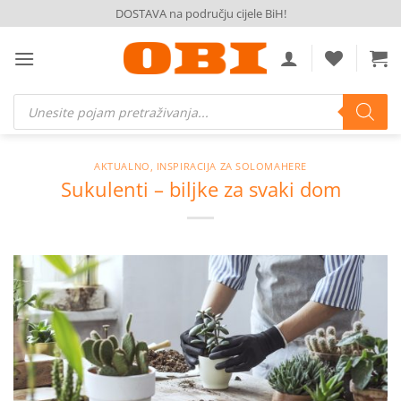
Skip
DOSTAVA na području cijele BiH!
to
content
Products
search
AKTUALNO
,
INSPIRACIJA ZA SOLOMAHERE
Sukulenti – biljke za svaki dom