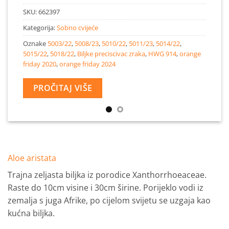
SKU:
662397
Kategorija:
Sobno cvijeće
Oznake
5003/22
,
5008/23
,
5010/22
,
5011/23
,
5014/22
,
5015/22
,
5018/22
,
Biljke preciscivac zraka
,
HWG 914
,
orange
friday 2020
,
orange friday 2024
PROČITAJ VIŠE
Aloe aristata
Trajna zeljasta biljka iz porodice Xanthorrhoeaceae.
Raste do 10cm visine i 30cm širine. Porijeklo vodi iz
zemalja s juga Afrike, po cijelom svijetu se uzgaja kao
kućna biljka.