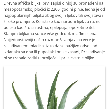
Drevna afrička biljka, prvi zapisi o njoj su pronađeni na
mezopotamskoj pločici iz 2200. godini p.n.e. Jedna je od
najpopularnijih biljaka zbog svojih ljekovitih svojstava i
široke promjene. Koristi se kao narodni lijek za razne
bolesti kao što su astma, epilepsija, opekotine itd.
Starijim biljkama sunce više godi dok mlađim sjena.
Najjednostavniji način razmnožavanja aloa vere je
rasađivanjem mladica, tako da se pažljivo odvoji od
izdanaka sa dna ili pupoljak i on se zasadi, Presađivanje
bi se trebalo raditi u proljeće ili prije cvatnje biljke.