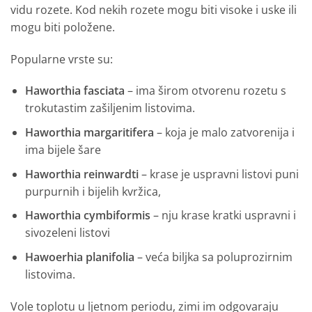
vidu rozete. Kod nekih rozete mogu biti visoke i uske ili
mogu biti položene.
Popularne vrste su:
Haworthia fasciata
– ima širom otvorenu rozetu s
trokutastim zašiljenim listovima.
Haworthia margaritifera
– koja je malo zatvorenija i
ima bijele šare
Haworthia reinwardti
– krase je uspravni listovi puni
purpurnih i bijelih kvržica,
Haworthia cymbiformis
– nju krase kratki uspravni i
sivozeleni listovi
Hawoerhia planifolia
– veća biljka sa poluprozirnim
listovima.
Vole toplotu u ljetnom periodu, zimi im odgovaraju