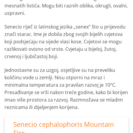
mesnatih listića. Mogu biti raznih oblika, okrugli, ovalni,
uspravni.
Senecio riječ iz latinskog jezika „senex“ što u prijevodu
znači starac. Ime je dobila zbog svojih bijelih cvjetova
koji podsjećaju na sijede vlasi kose. Cvjetovi se mogu
razlikovati ovisno od vrste. Cvjetaju u bijeloj, žutoj,
crvenoj i ljubičastoj boji.
Jednostavne su za uzgoj, osjetljive su na preveliku
količinu vode u zemlji. Nisu otporni na mraz i
minimalna temperatura za pravilan razvoj je 10°C.
Presađivanje se vrši nakon treće godine, kako bi korijen
imao više prostora za razvoj. Razmnožava se mladim
reznicama ili dijeljenjem korijena.
Senecio cephalophoris Mountain
Fire