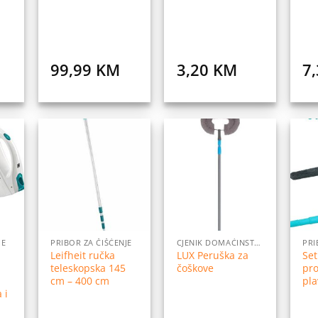
99,99
KM
3,20
KM
7
daj
Dodaj
Dodaj
na
na
na
istu
listu
listu
elja
želja
želja
JE
PRIBOR ZA ČIŠĆENJE
CJENIK DOMAĆINSTVO
PRI
Leifheit ručka
LUX Peruška za
Set
teleskopska 145
čoškove
pr
cm – 400 cm
pla
 i