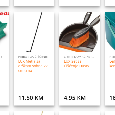
daj
Dodaj
Dodaj
na
na
na
istu
listu
listu
elja
želja
želja
JE
PRIBOR ZA ČIŠĆENJE
CJENIK DOMAĆINSTVO
PRI
LUX Metla sa
LUX Set za
Lei
drškom sobna 27
Čišćenje Dusty
kom
cm crna
11,50
KM
4,95
KM
1