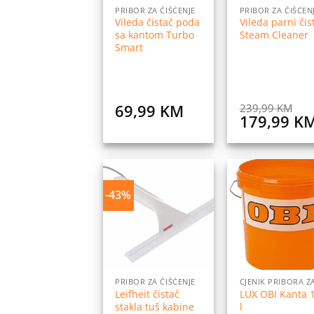
PRIBOR ZA ČIŠĆENJE
PRIBOR ZA ČIŠĆEN
Vileda čistač poda
Vileda parni čis
sa kantom Turbo
Steam Cleaner
Smart
69,99
KM
239,99
KM
Original
179,99
K
price
was:
239,99 KM
-43%
Dodaj
Do
na
listu
l
želja
ž
PRIBOR ZA ČIŠĆENJE
Leifheit čistač
LUX OBI Kanta 
stakla tuš kabine
l