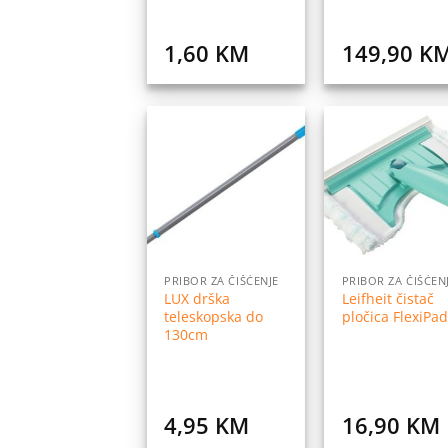
1,60
KM
149,90
K
Dodaj
Do
na
listu
l
želja
ž
PRIBOR ZA ČIŠĆENJE
PRIBOR ZA ČIŠĆEN
LUX drška
Leifheit čistač
teleskopska do
pločica FlexiPad
130cm
4,95
KM
16,90
KM