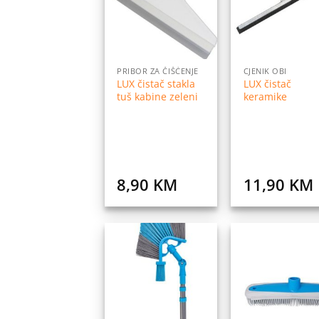
listu
l
želja
ž
PRIBOR ZA ČIŠĆENJE
CJENIK OBI
LUX čistač stakla
LUX čistač
tuš kabine zeleni
keramike
8,90
KM
11,90
KM
Dodaj
Do
na
listu
l
želja
ž