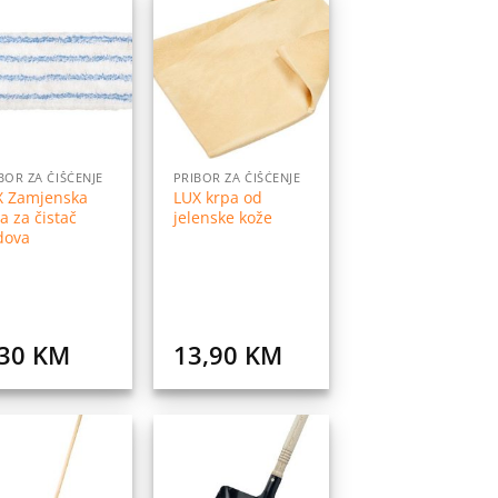
Dodaj
Dodaj
na
na
listu
listu
želja
želja
BOR ZA ČIŠĆENJE
PRIBOR ZA ČIŠĆENJE
X Zamjenska
LUX krpa od
a za čistač
jelenske kože
dova
,30
KM
13,90
KM
Dodaj
Dodaj
na
na