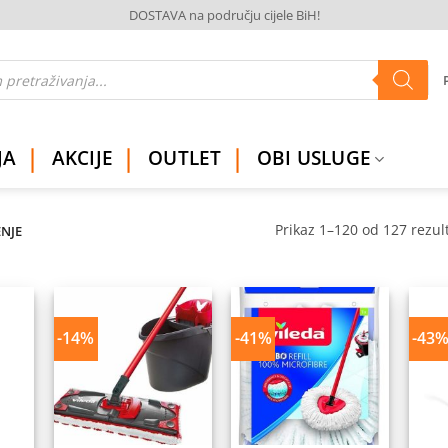
DOSTAVA na području cijele BiH!
JA
AKCIJE
OUTLET
OBI USLUGE
Prikaz 1–120 od 127 rezul
ENJE
-14%
-41%
-43
daj
Dodaj
Dodaj
na
na
na
istu
listu
listu
elja
želja
želja