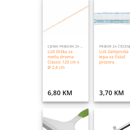
Dodaj
Do
na
listu
l
želja
ž
CJENIK PRIBORA ZA DOM
PRIBOR ZA ČIŠĆEN
LUX Drška za
LUX Zamjenska
metlu drvena
krpa za čistač
Classic 120 cm x
prozora
Ø 2,4 cm
6,80
KM
3,70
KM
Dodaj
Do
na