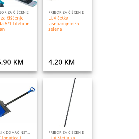
BOR ZA ČIŠĆENJE
PRIBOR ZA ČIŠĆENJE
 za čišćenje
LUX četka
a 5/1 Lifetime
višenamjenska
ean
zelena
5,90
KM
4,20
KM
Dodaj
Dodaj
na
na
listu
listu
želja
želja
CJENIK DOMAĆINSTVO
PRIBOR ZA ČIŠĆENJE
 lopatica i
LUX Metla sa