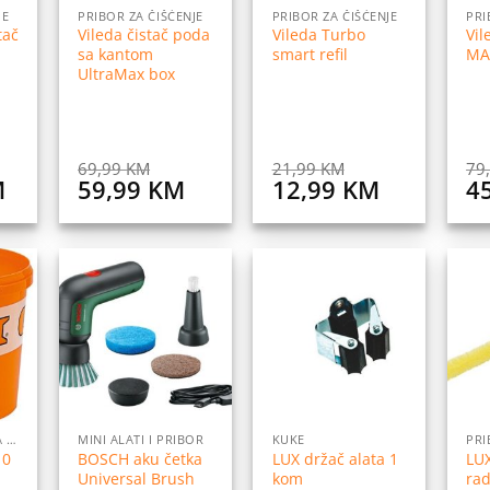
JE
PRIBOR ZA ČIŠĆENJE
PRIBOR ZA ČIŠĆENJE
PRI
tač
Vileda čistač poda
Vileda Turbo
Vil
sa kantom
smart refil
MA
UltraMax box
69,99
KM
21,99
KM
79
Current
Original
Current
Original
Current
Or
M
59,99
KM
12,99
KM
4
price
price
price
price
price
pr
is:
was:
is:
was:
is:
wa
.
179,99 KM.
69,99 KM.
59,99 KM.
21,99 KM.
12,99 KM
79
daj
Dodaj
Dodaj
na
na
na
istu
listu
listu
elja
želja
želja
CJENIK PRIBORA ZA DOM
MINI ALATI I PRIBOR
KUKE
PRI
10
BOSCH aku četka
LUX držač alata 1
LUX
Universal Brush
kom
rad