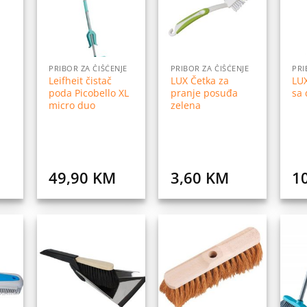
istu
listu
listu
elja
želja
želja
PRIBOR ZA ČIŠĆENJE
PRIBOR ZA ČIŠĆENJE
PRI
Leifheit čistač
LUX Četka za
LUX
poda Picobello XL
pranje posuđa
sa
micro duo
zelena
49,90
KM
3,60
KM
1
daj
Dodaj
Dodaj
na
na
na
istu
listu
listu
elja
želja
želja