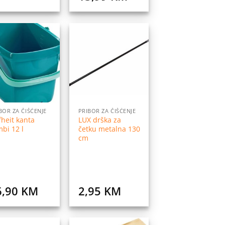
price
price
was:
is:
17,99 KM.
13,99 KM.
Dodaj
Dodaj
na
na
listu
listu
želja
želja
BOR ZA ČIŠĆENJE
PRIBOR ZA ČIŠĆENJE
fheit kanta
LUX drška za
bi 12 l
četku metalna 130
cm
6,90
KM
2,95
KM