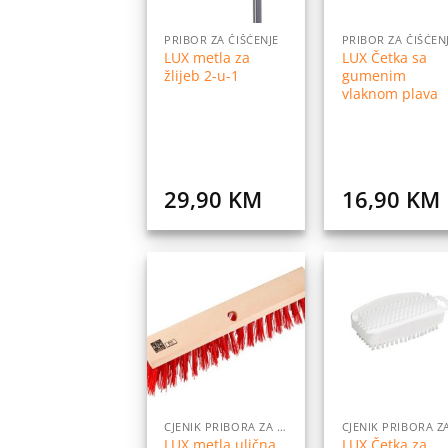
PRIBOR ZA ČIŠĆENJE
PRIBOR ZA ČIŠĆEN
LUX metla za
LUX Četka sa
žlijeb 2-u-1
gumenim
vlaknom plava
29,90
KM
16,90
KM
Dodaj
Do
na
listu
l
želja
ž
CJENIK PRIBORA ZA DOM
LUX metla ulična
LUX Četka za