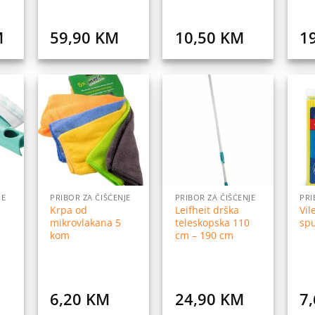
M
59,90
KM
10,50
KM
1
daj
Dodaj
Dodaj
na
na
na
istu
listu
listu
elja
želja
želja
JE
PRIBOR ZA ČIŠĆENJE
PRIBOR ZA ČIŠĆENJE
PRI
Krpa od
Leifheit drška
Vil
mikrovlakana 5
teleskopska 110
sp
kom
cm – 190 cm
6,20
KM
24,90
KM
7