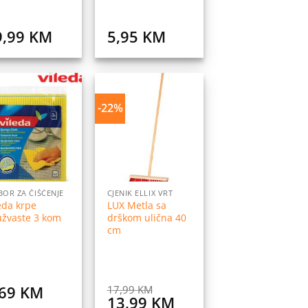
9,99
KM
5,95
KM
-22%
Dodaj
Dodaj
na
na
listu
listu
želja
želja
BOR ZA ČIŠĆENJE
CJENIK ELLIX VRT
eda krpe
LUX Metla sa
užvaste 3 kom
drškom ulična 40
cm
,69
KM
17,99
KM
Original
Current
13,99
KM