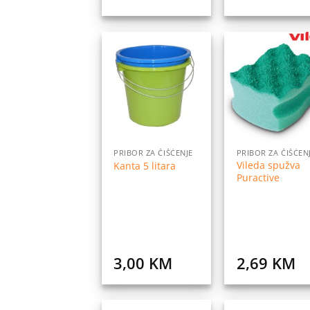
Dodaj
Do
na
listu
l
želja
ž
PRIBOR ZA ČIŠĆENJE
PRIBOR ZA ČIŠĆEN
Vileda spužva
Kanta 5 litara
Puractive
3,00
KM
2,69
KM