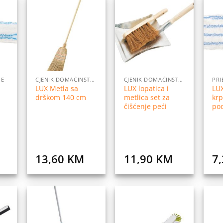
daj
Dodaj
Dodaj
na
na
na
istu
listu
listu
elja
želja
želja
JE
CJENIK DOMAĆINSTVO
CJENIK DOMAĆINSTVO
PRI
LUX Metla sa
LUX lopatica i
LU
drškom 140 cm
metlica set za
krp
čišćenje peći
po
13,60
KM
11,90
KM
7
daj
Dodaj
Dodaj
na
na
na