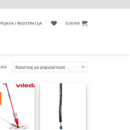
PRIJAVA / REGISTRACIJA
0,00
KM
Sorted
tata
by
popularity
%
Dodaj
Dodaj
na
na
listu
listu
želja
želja