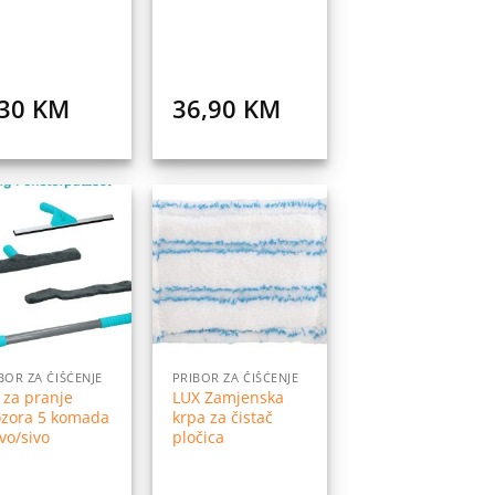
,30
KM
36,90
KM
Dodaj
Dodaj
na
na
listu
listu
želja
želja
BOR ZA ČIŠĆENJE
PRIBOR ZA ČIŠĆENJE
 za pranje
LUX Zamjenska
ozora 5 komada
krpa za čistač
vo/sivo
pločica