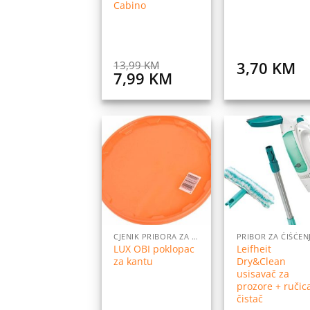
Cabino
3,70
KM
13,99
KM
Original
Current
7,99
KM
price
price
was:
is:
13,99 KM.
7,99 KM.
Dodaj
Do
na
listu
l
želja
ž
CJENIK PRIBORA ZA DOM
PRIBOR ZA ČIŠĆEN
LUX OBI poklopac
Leifheit
za kantu
Dry&Clean
usisavač za
prozore + ručica
čistač