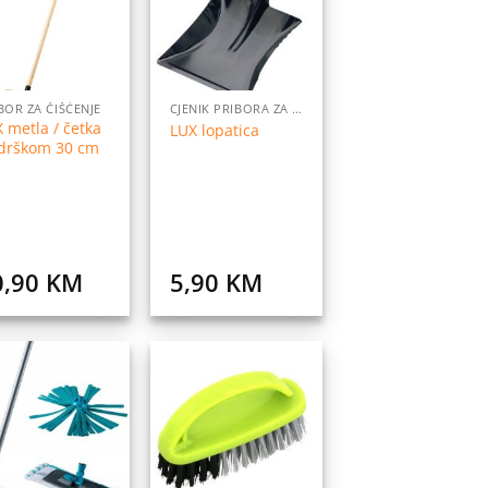
listu
listu
želja
želja
BOR ZA ČIŠĆENJE
CJENIK PRIBORA ZA DOM
 metla / četka
LUX lopatica
 drškom 30 cm
0,90
KM
5,90
KM
Dodaj
Dodaj
na
na
listu
listu
želja
želja