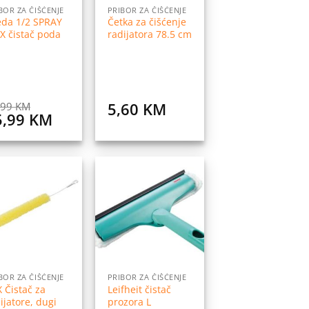
BOR ZA ČIŠĆENJE
PRIBOR ZA ČIŠĆENJE
eda 1/2 SPRAY
Četka za čišćenje
X čistač poda
radijatora 78.5 cm
5,60
KM
,99
KM
iginal
Current
5,99
KM
ice
price
s:
is:
.
,99 KM.
45,99 KM.
Dodaj
Dodaj
na
na
listu
listu
želja
želja
BOR ZA ČIŠĆENJE
PRIBOR ZA ČIŠĆENJE
 Čistač za
Leifheit čistač
ijatore, dugi
prozora L