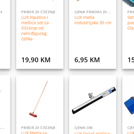
JE
PRIBOR ZA ČIŠĆENJE
CJENIK PRIBORA ZA DOM
PRI
LUX lopatica i
LUX metla
Set
metlica set za
industrijska 30 cm
pod
čišćenje od
Cl
nehrđajućeg
čelika
19,90
KM
6,95
KM
1
daj
Dodaj
Dodaj
na
na
na
istu
listu
listu
elja
želja
želja
CJENIK PRIBORA ZA DOM
PRIBOR ZA ČIŠĆENJE
CJENIK OBI
LUX Metla sa
LUX
LUX čistač pločica