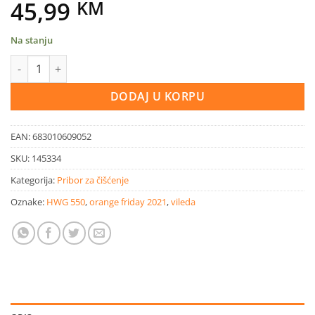
Original
Current
45,99
KM
price
price
Na stanju
was:
is:
Vileda 1/2 SPRAY MAX čistač poda količina
79,99 KM.
45,99 KM.
DODAJ U KORPU
EAN:
683010609052
SKU:
145334
Kategorija:
Pribor za čišćenje
Oznake:
HWG 550
,
orange friday 2021
,
vileda