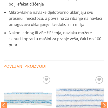
bolji efekat čišćenja
Mikro-vlakna navlake djelotvorno uklanjaju svu
prašinu i nečistoću, a površina za ribanje na navlaci
omogućava uklanjanje i tvrdokornih mrlja
Nakon jednog ili više čišćenja, navlaku možete
skinuti i oprati u mašini za pranje veša, čak i do 100
puta
POVEZANI PROIZVODI
Dodaj
Dodaj
na
na
listu
listu
želja
želja