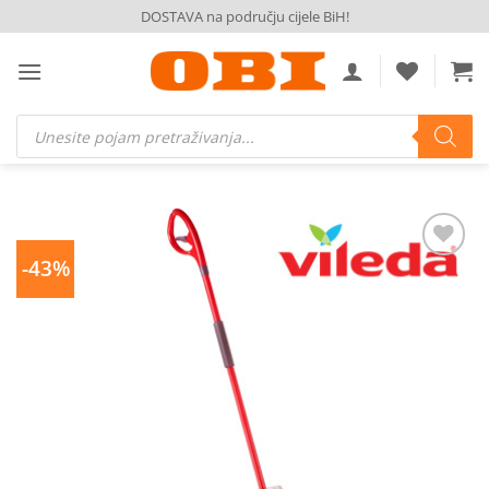
Skip
DOSTAVA na području cijele BiH!
to
content
Products
search
-43%
Dodaj
na
listu
želja