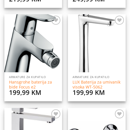
Dodaj
Dodaj
na
na
listu
listu
želja
želja
ARMATURE ZA KUPATILO
ARMATURE ZA KUPATILO
Hansgrohe baterija za
LUX Baterija za umivanik
bide Focus e2
visoka WT-5062
199,99
KM
199,99
KM
Dodaj
Dodaj
na
na