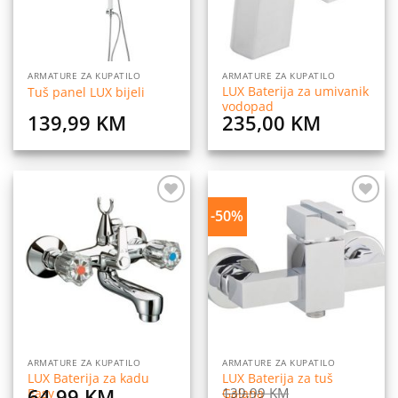
ARMATURE ZA KUPATILO
ARMATURE ZA KUPATILO
LUX Baterija za umivanik
Tuš panel LUX bijeli
vodopad
139,99
KM
235,00
KM
-50%
Dodaj
Dodaj
na
na
listu
listu
želja
želja
ARMATURE ZA KUPATILO
ARMATURE ZA KUPATILO
LUX Baterija za kadu
LUX Baterija za tuš
64,99
KM
139,99
KM
Easy
Galana