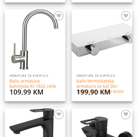
Dodaj
Dodaj
na
na
listu
listu
želja
želja
ARMATURE ZA KUPATILO
ARMATURE ZA KUPATILO
Baliv armatura
baliv termostatska
kuhinjska KI-1832 celik
armatura za tuš DU-
109,99
KM
199,90
KM
2050 bijelo staklo krom
Dodaj
Dodaj
na
na
listu
listu
želja
želja