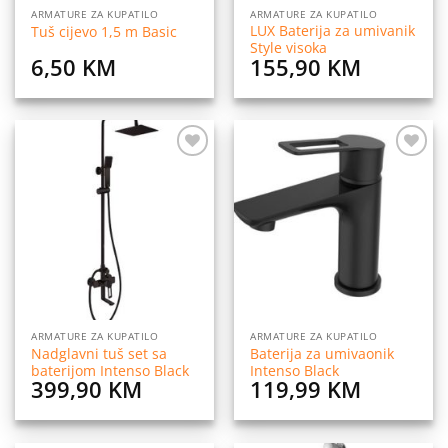
ARMATURE ZA KUPATILO
ARMATURE ZA KUPATILO
LUX Baterija za umivanik
Tuš cijevo 1,5 m Basic
Style visoka
6,50
KM
155,90
KM
Dodaj
Dodaj
na
na
listu
listu
želja
želja
ARMATURE ZA KUPATILO
ARMATURE ZA KUPATILO
Nadglavni tuš set sa
Baterija za umivaonik
baterijom Intenso Black
Intenso Black
399,90
KM
119,99
KM