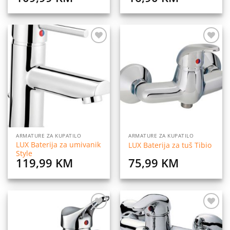
Dodaj
Dodaj
na
na
listu
listu
želja
želja
ARMATURE ZA KUPATILO
ARMATURE ZA KUPATILO
LUX Baterija za umivanik
LUX Baterija za tuš Tibio
Style
119,99
KM
75,99
KM
Dodaj
Dodaj
na
na