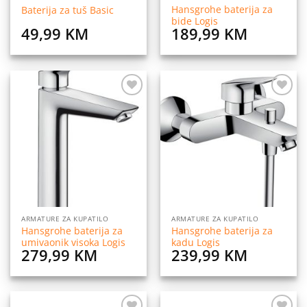
Hansgrohe baterija za
Baterija za tuš Basic
bide Logis
49,99
KM
189,99
KM
Dodaj
Dodaj
na
na
listu
listu
želja
želja
ARMATURE ZA KUPATILO
ARMATURE ZA KUPATILO
Hansgrohe baterija za
Hansgrohe baterija za
umivaonik visoka Logis
kadu Logis
279,99
KM
239,99
KM