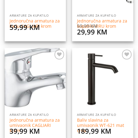
ARMATURE ZA KUPATILO
ARMATURE ZA KUPATILO
Jednoručna armatura za
Jednoručna armatura za
59,99
KM
59,99
KM
kadu CAGLIARI krom
kupatilo VIRU krom
Original
Current
29,99
KM
price
price
was:
is:
59,99 KM.
29,99 KM
Dodaj
Dodaj
na
na
listu
listu
želja
želja
ARMATURE ZA KUPATILO
ARMATURE ZA KUPATILO
Jednoručna armatura za
Baliv slavina za
umivaonik CAGLIARI
umivaonik WT-621 mat
39,99
KM
189,99
KM
krom
crna