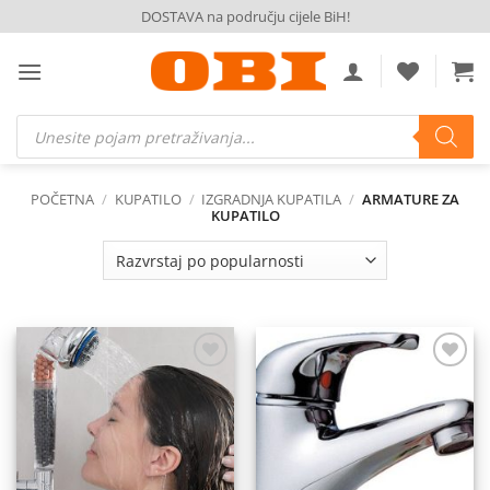
Skip
DOSTAVA na području cijele BiH!
to
content
Products
search
POČETNA
/
KUPATILO
/
IZGRADNJA KUPATILA
/
ARMATURE ZA
KUPATILO
Dodaj
Dodaj
na
na
listu
listu
želja
želja