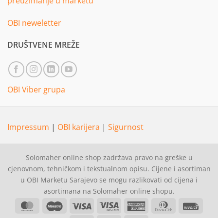
preuzimanje u marketu
OBI neweletter
DRUŠTVENE MREŽE
OBI Viber grupa
Impressum
|
OBI karijera
|
Sigurnost
Solomaher online shop zadržava pravo na greške u
cjenovnom, tehničkom i tekstualnom opisu. Cijene i asortiman
u OBI Marketu Sarajevo se mogu razlikovati od cijena i
asortimana na Solomaher online shopu.
MasterCard
Maestro
Visa
Visa
American
Dinners
Invoi
Electron
Express
Club