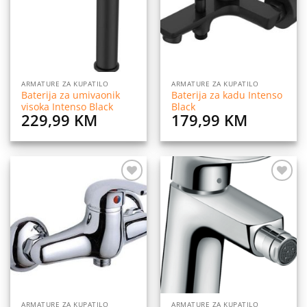
ARMATURE ZA KUPATILO
ARMATURE ZA KUPATILO
Baterija za umivaonik
Baterija za kadu Intenso
visoka Intenso Black
Black
229,99
KM
179,99
KM
Dodaj
Dodaj
na
na
listu
listu
želja
želja
ARMATURE ZA KUPATILO
ARMATURE ZA KUPATILO