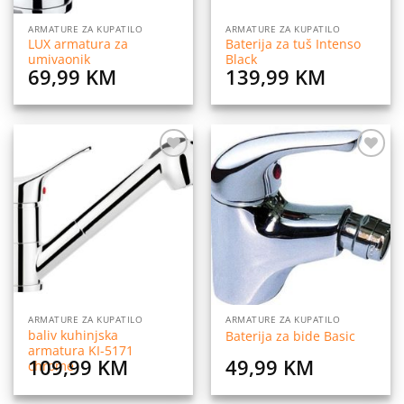
ARMATURE ZA KUPATILO
ARMATURE ZA KUPATILO
LUX armatura za
Baterija za tuš Intenso
umivaonik
Black
69,99
KM
139,99
KM
Dodaj
Dodaj
na
na
listu
listu
želja
želja
ARMATURE ZA KUPATILO
ARMATURE ZA KUPATILO
baliv kuhinjska
Baterija za bide Basic
armatura KI-5171
109,99
KM
49,99
KM
chrome