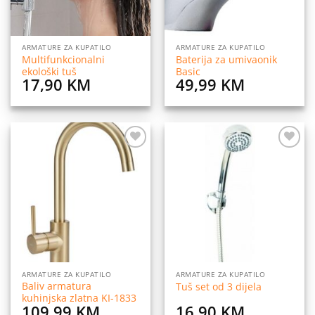
ARMATURE ZA KUPATILO
ARMATURE ZA KUPATILO
Multifunkcionalni
Baterija za umivaonik
ekološki tuš
Basic
17,90
KM
49,99
KM
Dodaj
Dodaj
na
na
listu
listu
želja
želja
ARMATURE ZA KUPATILO
ARMATURE ZA KUPATILO
Baliv armatura
Tuš set od 3 dijela
kuhinjska zlatna KI-1833
109,99
KM
16,90
KM