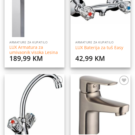
listu
listu
želja
želja
ARMATURE ZA KUPATILO
ARMATURE ZA KUPATILO
LUX Armatura za
LUX Baterija za tuš Easy
umivaonik visoka Lesina
189,99
KM
42,99
KM
Dodaj
Dodaj
na
na
listu
listu
želja
želja