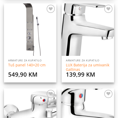
Dodaj
Dodaj
na
na
listu
listu
želja
želja
ARMATURE ZA KUPATILO
ARMATURE ZA KUPATILO
LUX Baterija za umivanik
Tuš panel 140×20 cm
Gallinas
549,90
KM
139,99
KM
Dodaj
Dodaj
na
na
listu
listu
želja
želja