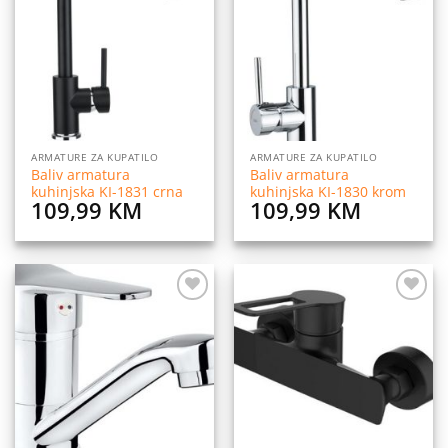
na
na
listu
listu
želja
želja
ARMATURE ZA KUPATILO
ARMATURE ZA KUPATILO
Baliv armatura
Baliv armatura
kuhinjska KI-1831 crna
kuhinjska KI-1830 krom
109,99
KM
109,99
KM
Dodaj
Dodaj
na
na
listu
listu
želja
želja