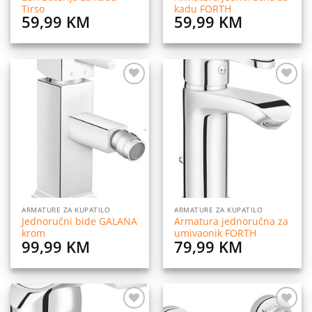
Tirso
kadu FORTH
59,99
KM
59,99
KM
Dodaj
Dodaj
na
na
listu
listu
želja
želja
ARMATURE ZA KUPATILO
ARMATURE ZA KUPATILO
Jednoručni bide GALANA
Armatura jednoručna za
krom
umivaonik FORTH
99,99
KM
79,99
KM