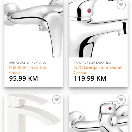
Dodaj
Dodaj
na
na
listu
listu
želja
želja
ARMATURE ZA KUPATILO
ARMATURE ZA KUPATILO
LUX Baterija za tuš
LUX Baterija za umivanik
Cassai
Cassai
95,99
KM
119,99
KM
Dodaj
Dodaj
na
na
listu
listu
želja
želja