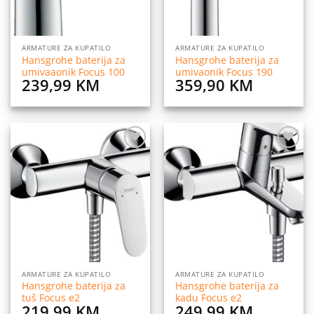
ARMATURE ZA KUPATILO
ARMATURE ZA KUPATILO
Hansgrohe baterija za
Hansgrohe baterija za
umivaaonik Focus 100
umivaonik Focus 190
239,99
KM
359,90
KM
Dodaj
Dodaj
na
na
listu
listu
želja
želja
ARMATURE ZA KUPATILO
ARMATURE ZA KUPATILO
Hansgrohe baterija za
Hansgrohe baterija za
tuš Focus e2
kadu Focus e2
219,99
KM
249,99
KM