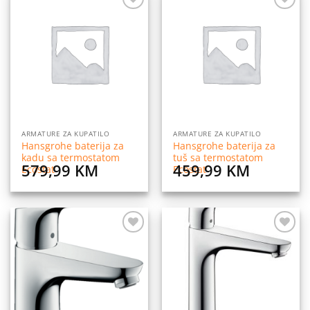
Dodaj
Dodaj
na
na
listu
listu
želja
želja
ARMATURE ZA KUPATILO
ARMATURE ZA KUPATILO
Hansgrohe baterija za
Hansgrohe baterija za
kadu sa termostatom
tuš sa termostatom
579,99
KM
459,99
KM
Ecostat
Ecostat
Dodaj
Dodaj
na
na
listu
listu
želja
želja