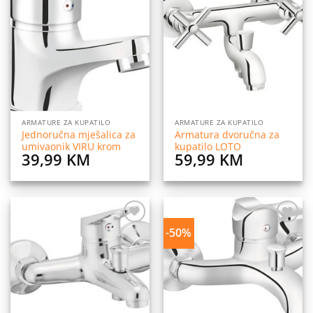
Dodaj
Dodaj
na
na
listu
listu
želja
želja
ARMATURE ZA KUPATILO
ARMATURE ZA KUPATILO
Jednoručna mješalica za
Armatura dvoručna za
umivaonik VIRU krom
kupatilo LOTO
39,99
KM
59,99
KM
-50%
Dodaj
Dodaj
na
na
listu
listu
želja
želja