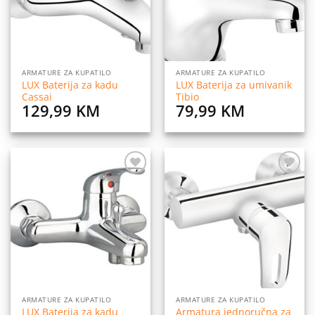
ARMATURE ZA KUPATILO
ARMATURE ZA KUPATILO
LUX Baterija za kadu
LUX Baterija za umivanik
Cassai
Tibio
129,99
KM
79,99
KM
Dodaj
Dodaj
na
na
listu
listu
želja
želja
ARMATURE ZA KUPATILO
ARMATURE ZA KUPATILO
LUX Baterija za kadu
Armatura jednoručna za