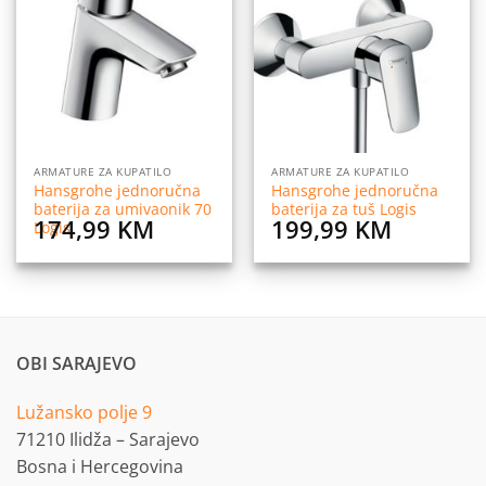
na
na
listu
listu
želja
želja
ARMATURE ZA KUPATILO
ARMATURE ZA KUPATILO
Hansgrohe jednoručna
Hansgrohe jednoručna
baterija za umivaonik 70
baterija za tuš Logis
174,99
KM
199,99
KM
Logis
OBI SARAJEVO
Lužansko polje 9
71210 Ilidža – Sarajevo
Bosna i Hercegovina