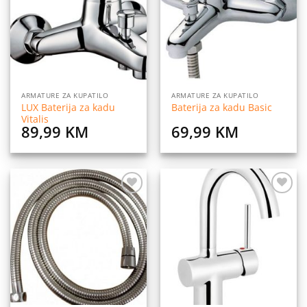
listu
listu
želja
želja
ARMATURE ZA KUPATILO
ARMATURE ZA KUPATILO
LUX Baterija za kadu
Baterija za kadu Basic
Vitalis
89,99
KM
69,99
KM
Dodaj
Dodaj
na
na
listu
listu
želja
želja