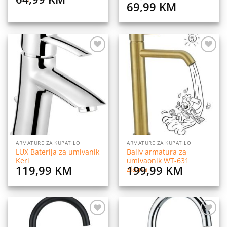
Original
Current
69,99
KM
price
price
was:
is:
139,99 KM.
69,99 KM
Dodaj
Dodaj
na
na
listu
listu
želja
želja
ARMATURE ZA KUPATILO
ARMATURE ZA KUPATILO
LUX Baterija za umivanik
Baliv armatura za
Keri
umivaonik WT-631
119,99
KM
199,99
KM
zlatna
Dodaj
Dodaj