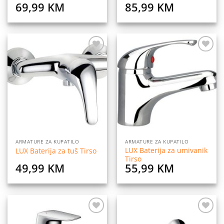
69,99
KM
85,99
KM
Dodaj
Dodaj
na
na
listu
listu
želja
želja
ARMATURE ZA KUPATILO
ARMATURE ZA KUPATILO
LUX Baterija za umivanik
LUX Baterija za tuš Tirso
Tirso
49,99
KM
55,99
KM
Dodaj
Dodaj