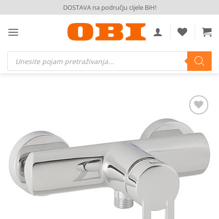
Skip
DOSTAVA na području cijele BiH!
to
content
Products
search
Dodaj
na
listu
želja