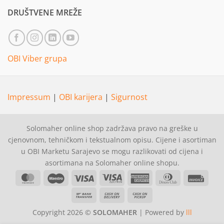
DRUŠTVENE MREŽE
OBI Viber grupa
Impressum
|
OBI karijera
|
Sigurnost
Solomaher online shop zadržava pravo na greške u
cjenovnom, tehničkom i tekstualnom opisu. Cijene i asortiman
u OBI Marketu Sarajevo se mogu razlikovati od cijena i
asortimana na Solomaher online shopu.
MasterCard
Maestro
Visa
Visa
American
Dinners
Invoi
Electron
Express
Club
Bank
Cash
Cash
Transfer
On
on
Copyright 2026 ©
SOLOMAHER
| Powered by
lll
Delivery
Pickup