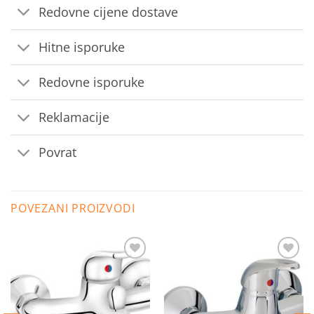
Redovne cijene dostave
Hitne isporuke
Redovne isporuke
Reklamacije
Povrat
POVEZANI PROIZVODI
Dodaj
Dodaj
na
na
listu
listu
želja
želja