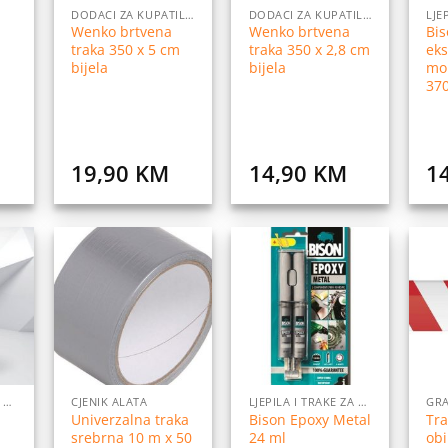
DODACI ZA KUPATILO
DODACI ZA KUPATILO
Wenko brtvena
Wenko brtvena
Bis
traka 350 x 5 cm
traka 350 x 2,8 cm
eks
bijela
bijela
mon
370
19,90
KM
14,90
KM
1
daj
Dodaj
Dodaj
na
na
na
istu
listu
listu
elja
želja
želja
LJEPILA I TRAKE ZA LJEPLJENJE
CJENIK ALATA
LJEPILA I TRAKE ZA LJEPLJENJE
GRA
Univerzalna traka
Bison Epoxy Metal
Tra
srebrna 10 m x 50
24 ml
obi