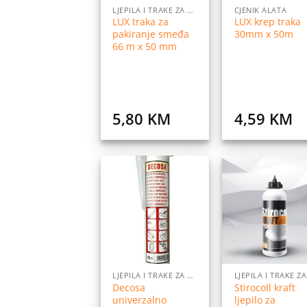
LJEPILA I TRAKE ZA LJEPLJENJE
CJENIK ALATA
LUX traka za
LUX krep traka
pakiranje smeđa
30mm x 50m
66 m x 50 mm
5,80
KM
4,59
KM
Dodaj
Do
na
listu
l
želja
ž
LJEPILA I TRAKE ZA LJEPLJENJE
Decosa
Stirocoll kraft
univerzalno
ljepilo za