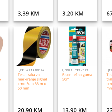
3,39
KM
3,20
KM
6
daj
Dodaj
Dodaj
na
na
na
istu
listu
listu
elja
želja
želja
LJEPILA I TRAKE ZA LJEPLJENJE
LJEPILA I TRAKE ZA LJEPLJENJE
LJEPILA I TRAKE ZA LJEPLJENJE
Tesa traka za
Bison tečna guma
Te
5
markiranje signal
50ml
tra
crno-žuta 33 m x
crn
50 mm
m
20,90
KM
13,90
KM
2