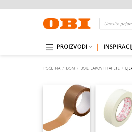
Skip
to
content
Products
search
PROIZVODI
INSPIRACI
POČETNA
/
DOM
/
BOJE, LAKOVI I TAPETE
/
LJEP
Dodaj
Do
na
listu
l
želja
ž