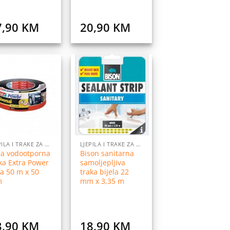
7,90
KM
20,90
KM
Dodaj
Dodaj
na
na
listu
listu
želja
želja
LJEPILA I TRAKE ZA LJEPLJENJE
LJEPILA I TRAKE ZA LJEPLJENJE
sa vodootporna
Bison sanitarna
ka Extra Power
samoljepljiva
a 50 m x 50
traka bijela 22
m
mm x 3,35 m
3,90
KM
18,90
KM