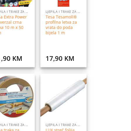
LJEPILA I TRAKE ZA LJEPLJENJE
LJEPILA I TRAKE ZA LJEPLJENJE
a Extra Power
Tesa Tesamoll®
verzal crna
profilna letva za
ka 10 m x 50
vrata do poda
m
bijela 1 m
1,90
KM
17,90
KM
Dodaj
Dodaj
na
na
listu
listu
želja
želja
LJEPILA I TRAKE ZA LJEPLJENJE
LJEPILA I TRAKE ZA LJEPLJENJE
a traka za
LUX streč folija