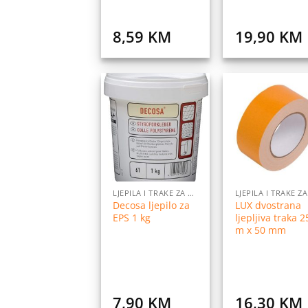
8,59
KM
19,90
KM
Dodaj
Do
na
listu
l
želja
ž
LJEPILA I TRAKE ZA LJEPLJENJE
Decosa ljepilo za
LUX dvostrana
EPS 1 kg
ljepljiva traka 2
m x 50 mm
7,90
KM
16,30
KM