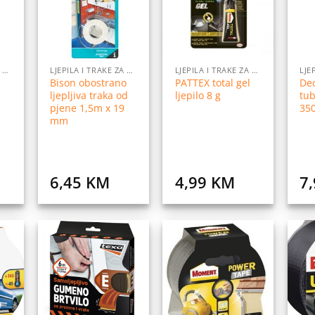
istu
listu
listu
elja
želja
želja
LJEPILA I TRAKE ZA LJEPLJENJE
LJEPILA I TRAKE ZA LJEPLJENJE
LJEPILA I TRAKE ZA LJEPLJENJE
Bison obostrano
PATTEX total gel
Dec
ljepljiva traka od
ljepilo 8 g
tub
pjene 1,5m x 19
350
mm
6,45
KM
4,99
KM
7
daj
Dodaj
Dodaj
na
na
na
istu
listu
listu
elja
želja
želja