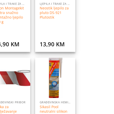
LJEPILA I TRAKE ZA LJEPLJENJE
LJEPILA I TRAKE ZA LJEPLJENJE
on Montagekit
Neostik ljepilo za
tra snažno
pluto DS-921
tažno ljepilo
Plutostik
 g
4,90
KM
13,90
KM
Dodaj
Dodaj
na
na
listu
listu
želja
želja
ĐEVINSKI PRIBOR
GRAĐEVINSKA HEMIJA
ka za
Sikasil Pool
lježavanje
neutralni silikon