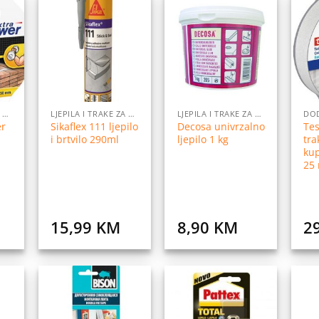
daj
Dodaj
Dodaj
na
na
na
istu
listu
listu
elja
želja
želja
LJEPILA I TRAKE ZA LJEPLJENJE
LJEPILA I TRAKE ZA LJEPLJENJE
LJEPILA I TRAKE ZA LJEPLJENJE
er
Sikaflex 111 ljepilo
Decosa univrzalno
Tes
i brtvilo 290ml
ljepilo 1 kg
tra
ku
25
15,99
KM
8,90
KM
2
daj
Dodaj
Dodaj
na
na
na