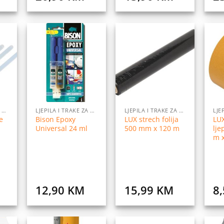
daj
Dodaj
Dodaj
na
na
na
istu
listu
listu
elja
želja
želja
LJEPILA I TRAKE ZA LJEPLJENJE
LJEPILA I TRAKE ZA LJEPLJENJE
LJEPILA I TRAKE ZA LJEPLJENJE
e
Bison Epoxy
LUX strech folija
LU
Universal 24 ml
500 mm x 120 m
lje
m 
12,90
KM
15,99
KM
8