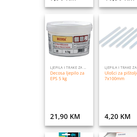
Dodaj
Do
na
listu
l
želja
ž
LJEPILA I TRAKE ZA LJEPLJENJE
Decosa ljepilo za
Ulošci za pištolj
EPS 5 kg
7x100mm
21,90
KM
4,20
KM