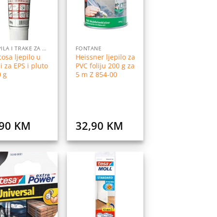
listu
listu
želja
želja
LJEPILA I TRAKE ZA LJEPLJENJE
FONTANE
osa ljepilo u
Heissner ljepilo za
i za EPS i pluto
PVC foliju 200 g za
 g
5 m Z 854-00
,90
KM
32,90
KM
Dodaj
Dodaj
na
na
listu
listu
želja
želja