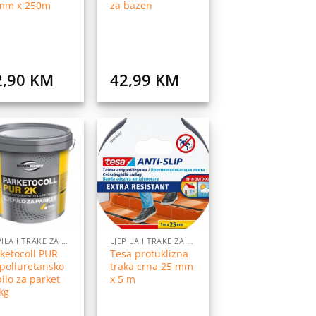
mm x 250m
za bazen
2,90
KM
42,99
KM
Dodaj
Dodaj
na
na
listu
listu
želja
želja
LJEPILA I TRAKE ZA LJEPLJENJE
LJEPILA I TRAKE ZA LJEPLJENJE
ketocoll PUR
Tesa protuklizna
poliuretansko
traka crna 25 mm
pilo za parket
x 5 m
kg