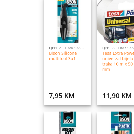
Dodaj
Do
na
listu
l
želja
ž
LJEPILA I TRAKE ZA LJEPLJENJE
Bison Silicone
Tesa Extra Pow
multitool 3u1
univerzal bijela
traka 10 m x 50
mm
7,95
KM
11,90
KM
Dodaj
Do
na