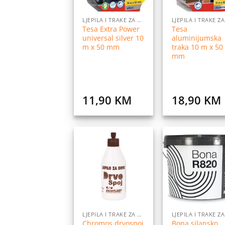
LJEPILA I TRAKE ZA LJEPLJENJE
Tesa Extra Power
Tesa
universal silver 10
aluminijumska
m x 50 mm
traka 10 m x 50
mm
11,90
KM
18,90
KM
Dodaj
Do
na
listu
l
želja
ž
LJEPILA I TRAKE ZA LJEPLJENJE
Chromos drvospoj
Bona silansko