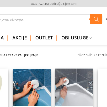
DOSTAVA na području cijele BiH!
JA
AKCIJE
OUTLET
OBI USLUGE
Prikaz svih 73 rezul
ILA I TRAKE ZA LJEPLJENJE
daj
Dodaj
Dodaj
na
na
na
istu
listu
listu
elja
želja
želja