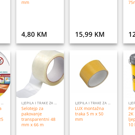
mm
75
4,80
KM
15,99
KM
1
daj
Dodaj
Dodaj
na
na
na
istu
listu
listu
elja
želja
želja
LJEPILA I TRAKE ZA LJEPLJENJE
LJEPILA I TRAKE ZA LJEPLJENJE
LJEPILA I TRAKE ZA LJEPLJENJE
a
Selotejp za
LUX montažna
Par
pakovanje
traka 5 m x 50
2K 
25
transparentni 48
mm
lje
mm x 66 m
10 