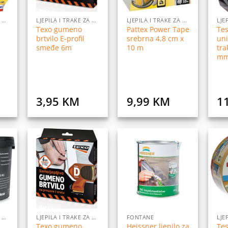
LJEPILA I TRAKE ZA LJEPLJENJE
LJEPILA I TRAKE ZA LJEPLJENJE
LJEPILA I TRAKE ZA LJEPLJENJE
Texo gumeno
Pattex Power Tape
Tes
brtvilo E-profil
srebrna 4,8 cm x
uni
smeđe 6m
10 m
tra
m
3,95
KM
9,99
KM
1
daj
Dodaj
Dodaj
na
na
na
istu
listu
listu
elja
želja
želja
LJEPILA I TRAKE ZA LJEPLJENJE
LJEPILA I TRAKE ZA LJEPLJENJE
FONTANE
Texo gumeno
Heissner ljepilo za
Tes