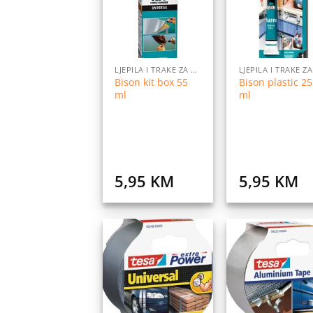
listu
l
želja
ž
LJEPILA I TRAKE ZA LJEPLJENJE
Bison kit box 55
Bison plastic 25
ml
ml
5,95
KM
5,95
KM
Dodaj
Do
na
listu
l
želja
ž