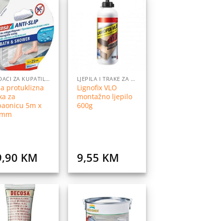
Dodaj
Dodaj
na
na
listu
listu
želja
želja
DODACI ZA KUPATILO
LJEPILA I TRAKE ZA LJEPLJENJE
a protuklizna
Lignofix VLO
ka za
montažno ljepilo
paonicu 5m x
600g
 mm
9,90
KM
9,55
KM
Dodaj
Dodaj
na
na