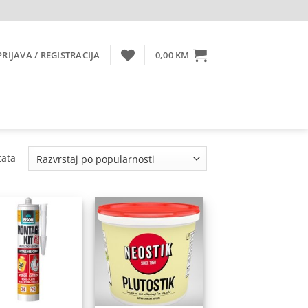
PRIJAVA / REGISTRACIJA
0,00
KM
Sorted
tata
by
popularity
Dodaj
Dodaj
na
na
listu
listu
želja
želja