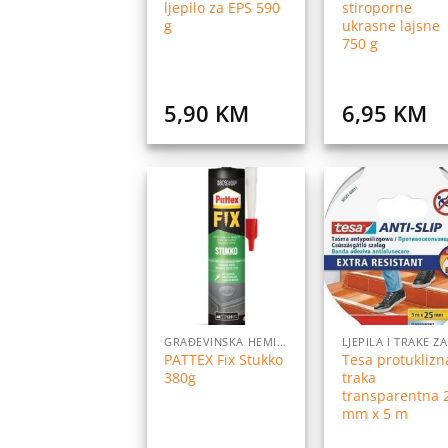
ljepilo za EPS 590
stiroporne
g
ukrasne lajsne
750 g
5,90
KM
6,95
KM
Dodaj
Do
na
listu
l
želja
ž
GRAĐEVINSKA HEMIJA
PATTEX Fix Stukko
Tesa protuklizn
380g
traka
transparentna 
mm x 5 m