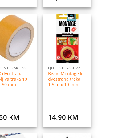
Dodaj
Dodaj
na
na
listu
listu
želja
želja
LJEPILA I TRAKE ZA LJEPLJENJE
LJEPILA I TRAKE ZA LJEPLJENJE
X dvostrana
Bison Montage kit
pljiva traka 10
dvostrana traka
x 50 mm
1,5 m x 19 mm
,50
KM
14,90
KM