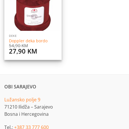
DEKE
Doppler deka bordo
54,90
KM
Original
Current
27,90
KM
price
price
was:
is:
54,90 KM.
27,90 KM.
OBI SARAJEVO
Lužansko polje 9
71210 Ilidža – Sarajevo
Bosna i Hercegovina
Tel.:
+387 33 777 600