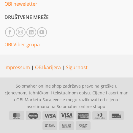
OBI neweletter
DRUŠTVENE MREŽE
OBI Viber grupa
Impressum
|
OBI karijera
|
Sigurnost
Solomaher online shop zadržava pravo na greške u
cjenovnom, tehničkom i tekstualnom opisu. Cijene i asortiman
u OBI Marketu Sarajevo se mogu razlikovati od cijena i
asortimana na Solomaher online shopu.
MasterCard
Maestro
Visa
Visa
American
Dinners
Invoi
Electron
Express
Club
Bank
Cash
Cash
Transfer
On
on