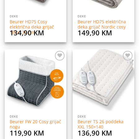
DEKE
DEKE
Beurer HD75 Cosy
Beurer HD75 električna
električna deka grijač
deka grijač Nordic cosy
134,90
KM
149,90
KM
180×130 cm
Dodaj
Dodaj
na
na
listu
listu
želja
želja
DEKE
DEKE
Beurer FW 20 Cosy grijač
Beurer TS 26 poddeka
nogu
XXL 150×140
119,90
KM
136,90
KM