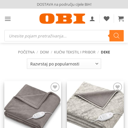
Skip
DOSTAVA na području cijele BiH!
to
content
Products
search
POČETNA
/
DOM
/
KUĆNI TEKSTIL I PRIBOR
/
DEKE
Dodaj
Dodaj
na
na
listu
listu
želja
želja