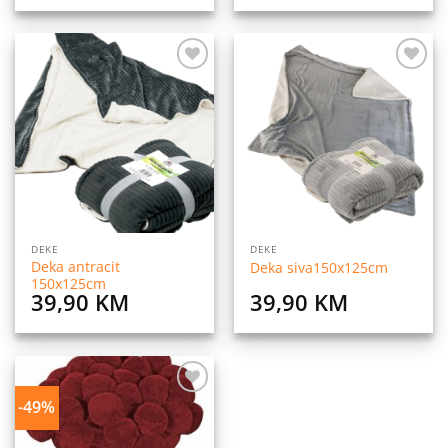
Dodaj
Dodaj
na
na
listu
listu
želja
želja
DEKE
DEKE
Deka antracit
Deka siva150x125cm
150x125cm
39,90
KM
39,90
KM
-49%
Dodaj
na
listu
želja