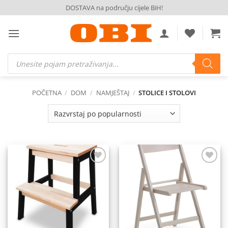
Skip
DOSTAVA na području cijele BiH!
to
content
Products
search
POČETNA
/
DOM
/
NAMJEŠTAJ
/
STOLICE I STOLOVI
Dodaj
Dodaj
na
na
listu
listu
želja
želja