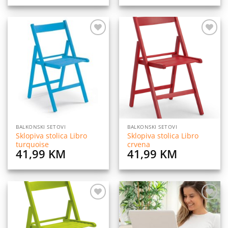
Dodaj
Dodaj
na
na
listu
listu
želja
želja
BALKONSKI SETOVI
BALKONSKI SETOVI
Sklopiva stolica Libro
Sklopiva stolica Libro
turquoise
crvena
41,99
KM
41,99
KM
Dodaj
Dodaj
na
na
listu
listu
želja
želja