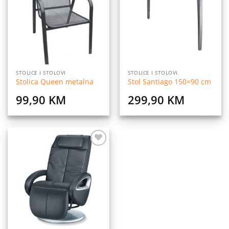
listu
listu
želja
želja
STOLICE I STOLOVI
STOLICE I STOLOVI
Stolica Queen metalna
Stol Santiago 150×90 cm
99,90
KM
299,90
KM
Dodaj
na
listu
želja