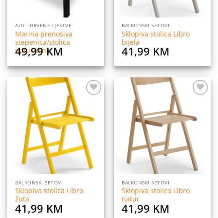
ALU I DRVENE LJESTVE
BALKONSKI SETOVI
Marina prenosiva
Sklopiva stolica Libro
stepenica/stolica
bijela
49,99
KM
41,99
KM
natur/crna
Dodaj
Dodaj
na
na
listu
listu
želja
želja
BALKONSKI SETOVI
BALKONSKI SETOVI
Sklopiva stolica Libro
Sklopiva stolica Libro
žuta
natur
41,99
KM
41,99
KM