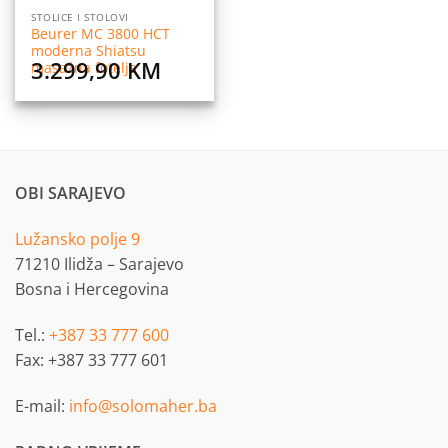
STOLICE I STOLOVI
Beurer MC 3800 HCT
moderna Shiatsu
3.299,90
KM
masažna fotelja
OBI SARAJEVO
Lužansko polje 9
71210 Ilidža – Sarajevo
Bosna i Hercegovina
Tel.:
+387 33 777 600
Fax: +387 33 777 601
E-mail:
info@solomaher.ba