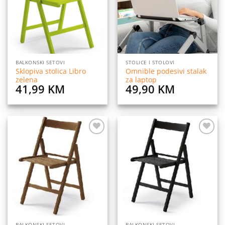
BALKONSKI SETOVI
STOLICE I STOLOVI
Sklopiva stolica Libro
Omnible podesivi stalak
zelena
za laptop
41,99
KM
49,90
KM
Dodaj
Dodaj
na
na
listu
listu
želja
želja
BALKONSKI SETOVI
BALKONSKI SETOVI