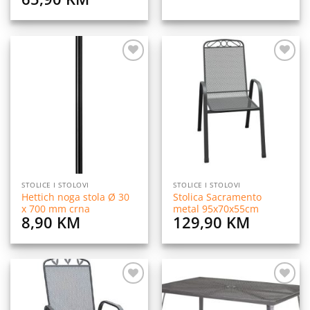
price
price
was:
is:
99,90 KM.
65,90 KM.
Dodaj
Dodaj
na
na
listu
listu
želja
želja
STOLICE I STOLOVI
STOLICE I STOLOVI
Hettich noga stola Ø 30
Stolica Sacramento
x 700 mm crna
metal 95x70x55cm
8,90
KM
129,90
KM
Dodaj
Dodaj
na
na