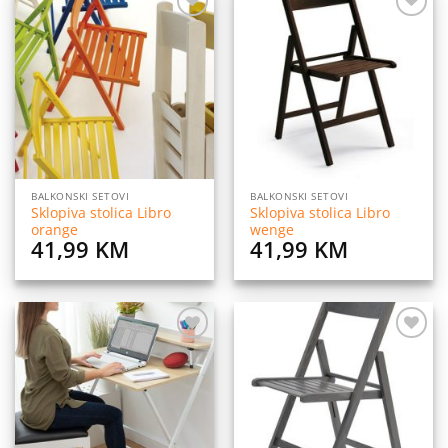
Dodaj
Dodaj
na
na
listu
listu
želja
želja
BALKONSKI SETOVI
BALKONSKI SETOVI
Sklopiva stolica Libro
Sklopiva stolica Libro
orange
wenge
41,99
KM
41,99
KM
Dodaj
Dodaj
na
na
listu
listu
želja
želja