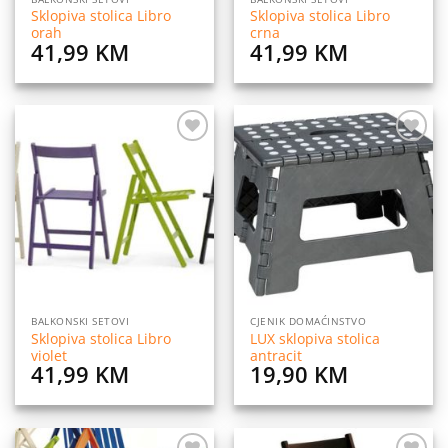
Sklopiva stolica Libro
Sklopiva stolica Libro
orah
crna
41,99
KM
41,99
KM
Dodaj
Dodaj
na
na
listu
listu
želja
želja
BALKONSKI SETOVI
CJENIK DOMAĆINSTVO
Sklopiva stolica Libro
LUX sklopiva stolica
violet
antracit
41,99
KM
19,90
KM