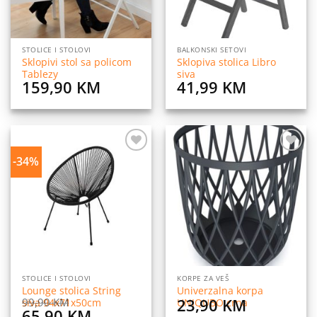
STOLICE I STOLOVI
BALKONSKI SETOVI
Sklopivi stol sa policom
Sklopiva stolica Libro
Tablezy
siva
159,90
KM
41,99
KM
-34%
Dodaj
Dodaj
na
na
listu
listu
želja
želja
STOLICE I STOLOVI
KORPE ZA VEŠ
Lounge stolica String
Univerzalna korpa
23,90
KM
99,90
KM
siva 94x71x50cm
UNIQUBO crna
Original
Current
65,90
KM