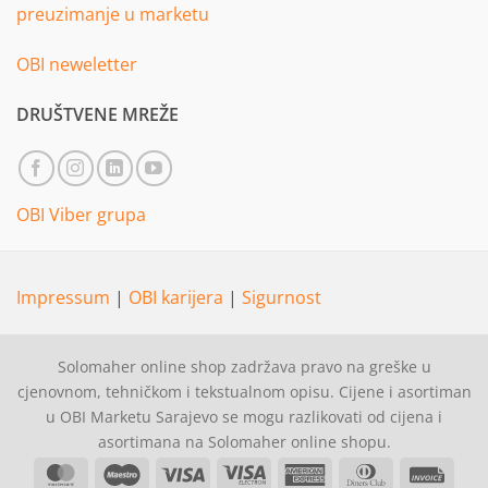
preuzimanje u marketu
OBI neweletter
DRUŠTVENE MREŽE
OBI Viber grupa
Impressum
|
OBI karijera
|
Sigurnost
Solomaher online shop zadržava pravo na greške u
cjenovnom, tehničkom i tekstualnom opisu. Cijene i asortiman
u OBI Marketu Sarajevo se mogu razlikovati od cijena i
asortimana na Solomaher online shopu.
MasterCard
Maestro
Visa
Visa
American
Dinners
Invoi