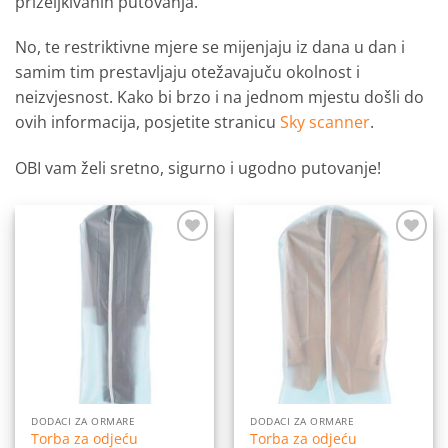
priželjkivanih putovanja.
No, te restriktivne mjere se mijenjaju iz dana u dan i
samim tim prestavljaju otežavajuču okolnost i
neizvjesnost. Kako bi brzo i na jednom mjestu došli do
ovih informacija, posjetite stranicu
Sky scanner
.
OBI vam želi sretno, sigurno i ugodno putovanje!
Dodaj
Dodaj
na
na
listu
listu
želja
želja
DODACI ZA ORMARE
DODACI ZA ORMARE
Torba za odjeću
Torba za odjeću