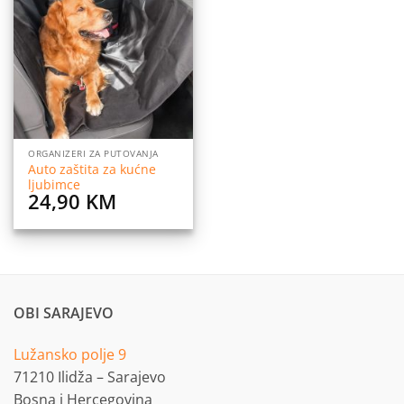
Dodaj
na
listu
želja
ORGANIZERI ZA PUTOVANJA
Auto zaštita za kućne
ljubimce
24,90
KM
OBI SARAJEVO
Lužansko polje 9
71210 Ilidža – Sarajevo
Bosna i Hercegovina