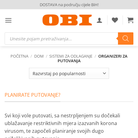
Skip
DOSTAVA na području cijele BiH!
to
content
Products
search
POČETNA
/
DOM
/
SISTEMI ZA ODLAGANJE
/
ORGANIZERI ZA
PUTOVANJA
PLANIRATE PUTOVANJE?
Svi koji vole putovati, sa nestrpljenjem su dočekali
ublažavanje restriktivnih mjera izazvanih korona
virusom, te započeli planiranje svojih dugo