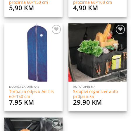
prozirna 60×150 cm
prozirna 60×100 cm
5,90
KM
4,90
KM
Dodaj
Dodaj
na
na
listu
listu
želja
želja
DODACI ZA ORMARE
AUTO OPREMA
Torba za odjeću Air flis
Sklopivi organizer auto
60×150 cm
prtljaznika
7,95
KM
29,90
KM