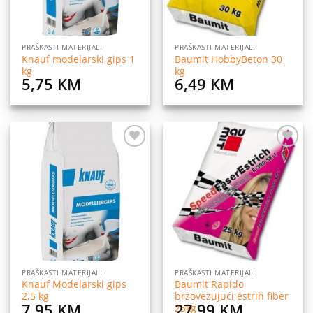
PRAŠKASTI MATERIJALI
PRAŠKASTI MATERIJALI
Knauf modelarski gips 1
Baumit HobbyBeton 30
kg
kg
5,75
KM
6,49
KM
Dodaj
Dodaj
na
na
listu
listu
želja
želja
PRAŠKASTI MATERIJALI
PRAŠKASTI MATERIJALI
Knauf Modelarski gips
Baumit Rapido
2,5 kg
brzovezujući estrih fiber
7,95
KM
27,99
KM
25kg