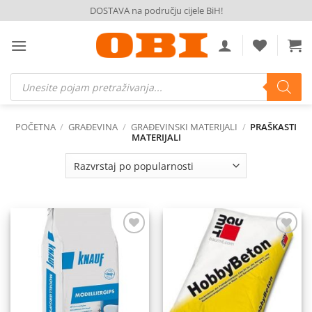
Skip
DOSTAVA na području cijele BiH!
to
content
Products
search
POČETNA
/
GRAĐEVINA
/
GRAĐEVINSKI MATERIJALI
/
PRAŠKASTI
MATERIJALI
Dodaj
Dodaj
na
na
listu
listu
želja
želja