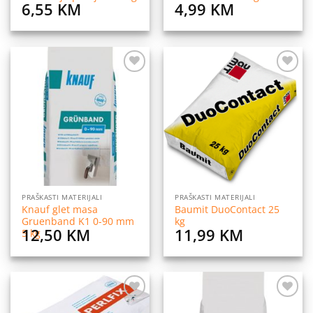
6,55
KM
4,99
KM
Dodaj
Dodaj
na
na
listu
listu
želja
želja
PRAŠKASTI MATERIJALI
PRAŠKASTI MATERIJALI
Knauf glet masa
Baumit DuoContact 25
Gruenband K1 0-90 mm
kg
12,50
KM
11,99
KM
5 kg
Dodaj
Dodaj