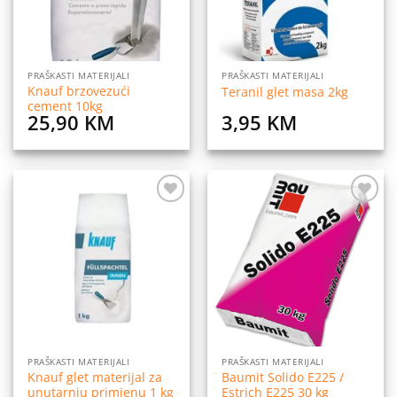
PRAŠKASTI MATERIJALI
PRAŠKASTI MATERIJALI
Knauf brzovezući
Teranil glet masa 2kg
cement 10kg
25,90
KM
3,95
KM
Dodaj
Dodaj
na
na
listu
listu
želja
želja
PRAŠKASTI MATERIJALI
PRAŠKASTI MATERIJALI
Knauf glet materijal za
Baumit Solido E225 /
unutarnju primjenu 1 kg
Estrich E225 30 kg