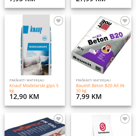
Dodaj
Dodaj
na
na
listu
listu
želja
želja
PRAŠKASTI MATERIJALI
PRAŠKASTI MATERIJALI
Knauf Modelarski gips 5
Baumit Beton B20 All IN
kg
30 kg
12,90
KM
7,99
KM
Dodaj
Dodaj
na
na