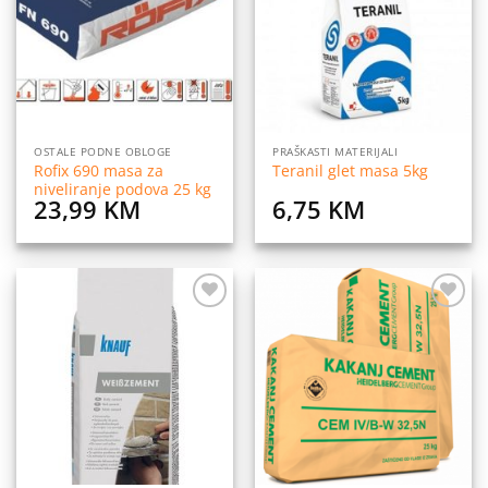
listu
listu
želja
želja
OSTALE PODNE OBLOGE
PRAŠKASTI MATERIJALI
Rofix 690 masa za
Teranil glet masa 5kg
niveliranje podova 25 kg
23,99
KM
6,75
KM
Dodaj
Dodaj
na
na
listu
listu
želja
želja