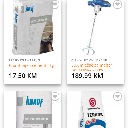
Dodaj
Dodaj
na
na
listu
listu
želja
želja
PRAŠKASTI MATERIJALI
CJENIK LUX CMI MAŠINE
LUX mješač za malter i
Knauf bijeli cement 5kg
boju FMR-1400W
17,50
KM
189,99
KM
Dodaj
Dodaj
na
na
listu
listu
želja
želja