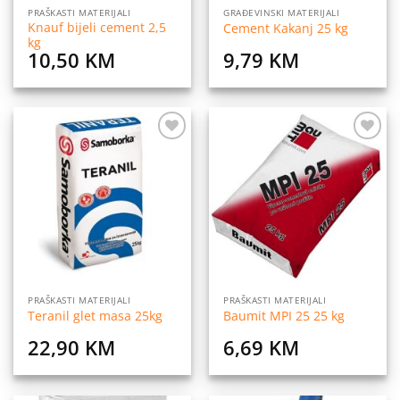
PRAŠKASTI MATERIJALI
GRAĐEVINSKI MATERIJALI
Knauf bijeli cement 2,5
Cement Kakanj 25 kg
kg
10,50
KM
9,79
KM
Dodaj
Dodaj
na
na
listu
listu
želja
želja
PRAŠKASTI MATERIJALI
PRAŠKASTI MATERIJALI
Teranil glet masa 25kg
Baumit MPI 25 25 kg
22,90
KM
6,69
KM