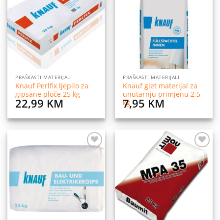
na
na
listu
listu
želja
želja
PRAŠKASTI MATERIJALI
PRAŠKASTI MATERIJALI
Knauf Perlfix ljepilo za
Knauf glet materijal za
gipsane ploče 25 kg
unutarnju primjenu 2,5
22,99
KM
7,95
KM
kg
Dodaj
Dodaj
na
na
listu
listu
želja
želja