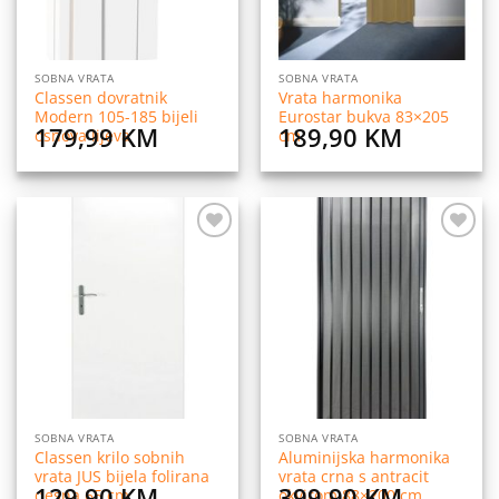
SOBNA VRATA
SOBNA VRATA
Classen dovratnik
Vrata harmonika
Modern 105-185 bijeli
Eurostar bukva 83×205
179,99
KM
189,90
KM
osnova lijeva
cm
Dodaj
Dodaj
na
na
listu
listu
želja
želja
SOBNA VRATA
SOBNA VRATA
Classen krilo sobnih
Aluminijska harmonika
vrata JUS bijela folirana
vrata crna s antracit
129,90
KM
399,90
KM
desna 65 cm
okvirom 88×200 cm