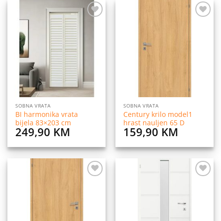
Dodaj
Dodaj
na
na
listu
listu
želja
želja
SOBNA VRATA
SOBNA VRATA
BI harmonika vrata
Century krilo model1
bijela 83×203 cm
hrast nauljen 65 D
249,90
KM
159,90
KM
Dodaj
Dodaj
na
na
listu
listu
želja
želja