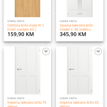
SOBNA VRATA
SOBNA VRATA
Century krilo vrata m.1
Savona lakirano krilo
hrast nauljen 65 L
model 2. 85 staklo L
159,90
KM
345,90
KM
Dodaj
Dodaj
na
na
listu
listu
želja
želja
SOBNA VRATA
SOBNA VRATA
Imperia lakirano krilo 75
Imperia lakirano krilo 65
desno
desno