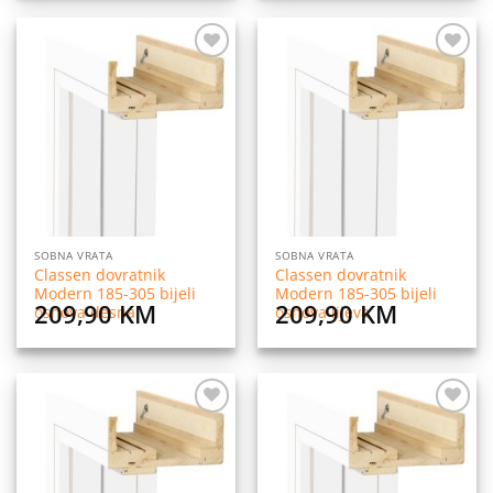
Dodaj
Dodaj
na
na
listu
listu
želja
želja
SOBNA VRATA
SOBNA VRATA
Classen dovratnik
Classen dovratnik
Modern 185-305 bijeli
Modern 185-305 bijeli
209,90
KM
209,90
KM
osnova desna
osnova lijeva
Dodaj
Dodaj
na
na
listu
listu
želja
želja