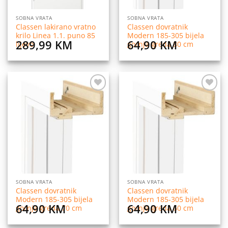
SOBNA VRATA
SOBNA VRATA
Classen lakirano vratno
Classen dovratnik
krilo Linea 1.1. puno 85
Modern 185-305 bijela
289,99
KM
64,90
KM
lijevo
gornja greda 80 cm
Dodaj
Dodaj
na
na
listu
listu
želja
želja
SOBNA VRATA
SOBNA VRATA
Classen dovratnik
Classen dovratnik
Modern 185-305 bijela
Modern 185-305 bijela
64,90
KM
64,90
KM
gornja greda 70 cm
gornja greda 60 cm