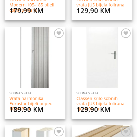
Modern 105-185 bijeli
vrata JUS bijela folirana
179,99
KM
129,90
KM
osnova desna
Dodaj
Dodaj
na
na
listu
listu
želja
želja
SOBNA VRATA
SOBNA VRATA
Vrata harmonika
Classen krilo sobnih
Eurostar bijeli pepeo
vrata JUS bijela folirana
189,90
KM
129,90
KM
205×83 cm
lijeva 95 cm