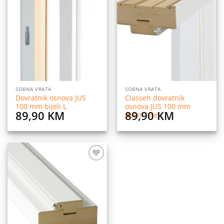
Dodaj
Dodaj
na
na
listu
listu
želja
želja
SOBNA VRATA
SOBNA VRATA
Dovratnik osnova JUS
Classen dovratnik
100 mm bijeli L
osnova JUS 100 mm
89,90
KM
89,90
KM
desni bijeli
Dodaj
na
listu
želja