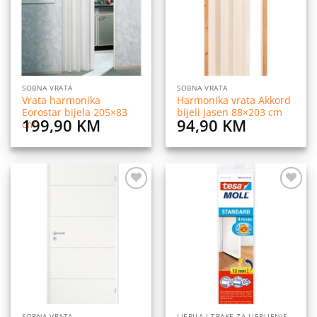
SOBNA VRATA
SOBNA VRATA
Vrata harmonika
Harmonika vrata Akkord
Eorostar bijela 205×83
bijeli jasen 88×203 cm
199,90
KM
94,90
KM
cm
Dodaj
Dodaj
na
na
listu
listu
želja
želja
SOBNA VRATA
LJEPILA I TRAKE ZA LJEPLJENJE