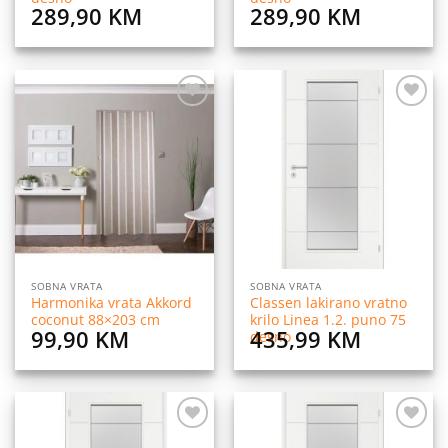
289,90
KM
289,90
KM
Dodaj
Dodaj
na
na
listu
listu
želja
želja
SOBNA VRATA
SOBNA VRATA
Harmonika vrata Akkord
Classen lakirano vratno
coconut 88×203 cm
krilo Linea 1.2. puno 75
99,90
KM
435,99
KM
desno
Dodaj
Dodaj