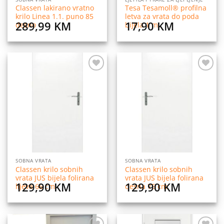
Classen lakirano vratno
Tesa Tesamoll® profilna
krilo Linea 1.1. puno 85
letva za vrata do poda
289,99
KM
17,90
KM
desno
bijela 1 m
Dodaj
Dodaj
na
na
listu
listu
želja
želja
SOBNA VRATA
SOBNA VRATA
Classen krilo sobnih
Classen krilo sobnih
vrata JUS bijela folirana
vrata JUS bijela folirana
129,90
KM
129,90
KM
lijeva 65 cm
desna 75 cm