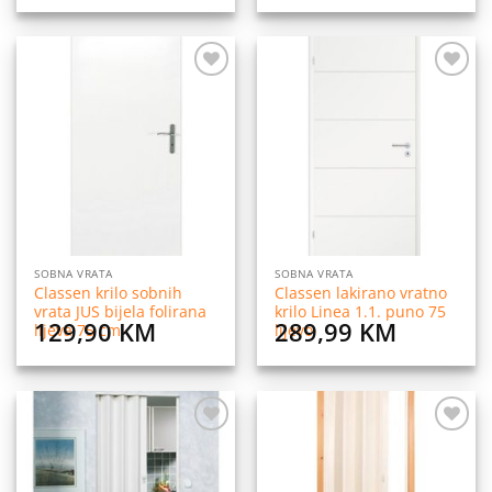
Dodaj
Dodaj
na
na
listu
listu
želja
želja
SOBNA VRATA
SOBNA VRATA
Classen krilo sobnih
Classen lakirano vratno
vrata JUS bijela folirana
krilo Linea 1.1. puno 75
129,90
KM
289,99
KM
lijeva 75 cm
lijevo
Dodaj
Dodaj
na
na
listu
listu
želja
želja