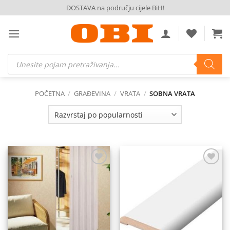
Skip
DOSTAVA na području cijele BiH!
to
content
Products
search
POČETNA
/
GRAĐEVINA
/
VRATA
/
SOBNA VRATA
Dodaj
Dodaj
na
na
listu
listu
želja
želja