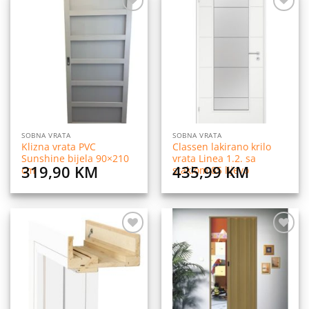
Dodaj
Dodaj
na
na
listu
listu
želja
želja
SOBNA VRATA
SOBNA VRATA
Klizna vrata PVC
Classen lakirano krilo
Sunshine bijela 90×210
vrata Linea 1.2. sa
319,90
KM
435,99
KM
cm
staklom 85 lijevo
Dodaj
Dodaj
na
na
listu
listu
želja
želja