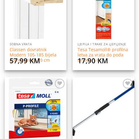
listu
listu
želja
želja
SOBNA VRATA
LJEPILA I TRAKE ZA LJEPLJENJE
Classen dovratnik
Tesa Tesamoll® profilna
Modern 105-185 bijela
letva za vrata do poda
57,99
KM
17,90
KM
gornja greda 70 cm
smeđa 1 m
Dodaj
Dodaj
na
na
listu
listu
želja
želja