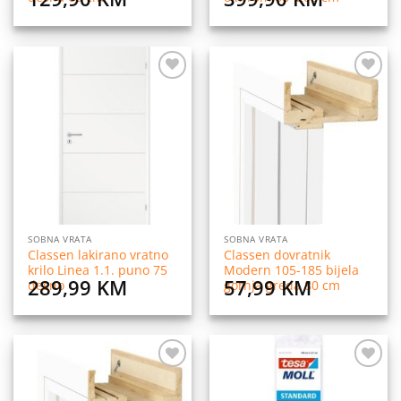
Dodaj
Dodaj
na
na
listu
listu
želja
želja
SOBNA VRATA
SOBNA VRATA
Classen lakirano vratno
Classen dovratnik
krilo Linea 1.1. puno 75
Modern 105-185 bijela
289,99
KM
57,99
KM
desno
gornja greda 80 cm
Dodaj
Dodaj
na
na