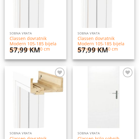
SOBNA VRATA
SOBNA VRATA
Classen dovratnik
Classen dovratnik
Modern 105-185 bijela
Modern 105-185 bijela
57,99
KM
57,99
KM
gornja greda 90 cm
gornja greda 60 cm
Dodaj
Dodaj
na
na
listu
listu
želja
želja
SOBNA VRATA
SOBNA VRATA
Classen dovratnik
Classen krilo sobnih