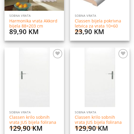
SOBNA VRATA
SOBNA VRATA
Harmonika vrata Akkord
Classen bijela pokrivna
bijela 88×203 cm
letvica za vrata 10×60
89,90
KM
23,90
KM
mm
Dodaj
Dodaj
na
na
listu
listu
želja
želja
SOBNA VRATA
SOBNA VRATA
Classen krilo sobnih
Classen krilo sobnih
vrata JUS bijela folirana
vrata JUS bijela folirana
129,90
KM
129,90
KM
desna 85 cm
lijeva 85 cm