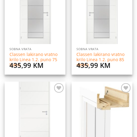
na
na
listu
listu
želja
želja
SOBNA VRATA
SOBNA VRATA
Classen lakirano vratno
Classen lakirano vratno
krilo Linea 1.2. puno 75
krilo Linea 1.2. puno 85
435,99
KM
435,99
KM
lijevo
desno
Dodaj
Dodaj
na
na
listu
listu
želja
želja