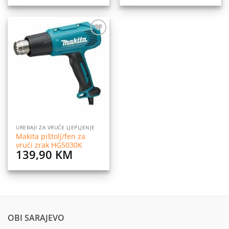
Dodaj
na
listu
želja
UREĐAJI ZA VRUĆE LJEPLJENJE
Makita pištolj/fen za
vrući zrak HG5030K
139,90
KM
OBI SARAJEVO