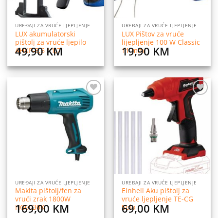
UREĐAJI ZA VRUĆE LJEPLJENJE
UREĐAJI ZA VRUĆE LJEPLJENJE
LUX akumulatorski
LUX Pištov za vruće
pištolj za vruće ljepilo
lijepljenje 100 W Classic
49,90
KM
19,90
KM
AHKP-3,6 / 1,7
11 mm
Dodaj
Dodaj
na
na
listu
listu
želja
želja
UREĐAJI ZA VRUĆE LJEPLJENJE
UREĐAJI ZA VRUĆE LJEPLJENJE
Makita pištolj/fen za
Einhell Aku pištolj za
vrući zrak 1800W
vruće ljepljenje TE-CG
169,00
KM
69,00
KM
HG6030K
Solo