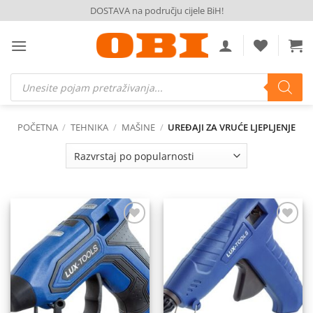
Skip
DOSTAVA na području cijele BiH!
to
content
Products
search
POČETNA
/
TEHNIKA
/
MAŠINE
/
UREĐAJI ZA VRUĆE LJEPLJENJE
Dodaj
Dodaj
na
na
listu
listu
želja
želja